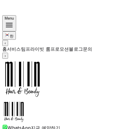
한국식 번들: 컬러 Rp. 1.67M부터 · 펌 Rp. 1.88M부터 · 커
트 + 트리트먼트 포함
Menu
한
‹
홈
서비스
팀
프라이빗 룸
프로모션
블로그
문의
›
WhatsApp
지금 예약하기