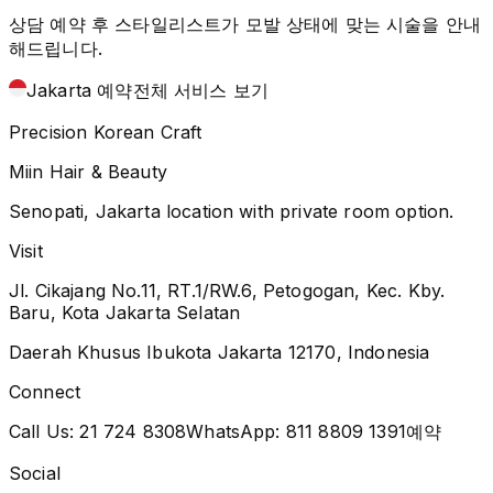
상담 예약 후 스타일리스트가 모발 상태에 맞는 시술을 안내
해드립니다.
Jakarta 예약
전체 서비스 보기
Precision Korean Craft
Miin Hair & Beauty
Senopati, Jakarta location with private room option.
Visit
Jl. Cikajang No.11, RT.1/RW.6, Petogogan, Kec. Kby.
Baru, Kota Jakarta Selatan
Daerah Khusus Ibukota Jakarta 12170, Indonesia
Connect
Call Us:
21 724 8308
WhatsApp:
811 8809 1391
예약
Social