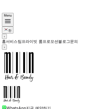
한국식 번들: 컬러 Rp. 1.67M부터 · 펌 Rp. 1.88M부터 · 커
트 + 트리트먼트 포함
Menu
한
‹
홈
서비스
팀
프라이빗 룸
프로모션
블로그
문의
›
WhatsApp
지금 예약하기