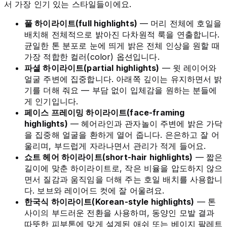
서 가장 인기 있는 스타일들이에요.
풀 하이라이트(full highlights)
— 머리 전체에 호일을
배치해 전체적으로 밝아진 다차원적 룩을 연출합니다.
균일한 톤 분포로 눈에 띄게 밝은 전체 인상을 원할 때
가장 적합한 컬러(color) 옵션입니다.
파셜 하이라이트(partial highlights)
— 윗 레이어와
얼굴 주변에 집중합니다. 아래쪽 깊이는 유지하면서 밝
기를 더해 줘요 — 부담 없이 입체감을 원하는 분들에
게 인기입니다.
페이스 프레이밍 하이라이트(face-framing
highlights)
— 헤어라인과 관자놀이 주변에 밝은 가닥
을 집중해 얼굴을 환하게 열어 줍니다. 은은하고 잘 어
울리며, 부드럽게 자라나면서 관리가 적게 들어요.
쇼트 헤어 하이라이트(short-hair highlights)
— 짧은
길이에 맞춘 하이라이트로, 작은 비율을 압도하지 않으
면서 질감과 움직임을 더해 주는 호일 배치를 사용합니
다. 보브와 레이어드 컷에 잘 어울려요.
한국식 하이라이트(Korean-style highlights)
— 톤
사이의 부드러운 전환을 사용하며, 동양인 모발 결과
따뜻한 피부톤에 맞게 설계된 애쉬 또는 베이지 팔레트