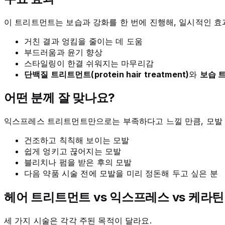
이 트리트먼트는 보습과 강화를 한 번에 진행해, 일시적인 효
거친 결과 엉킴을 줄이는 데 도움
부드러움과 윤기 향상
스타일링이 한결 쉬워지는 마무리감
단백질 트리트먼트(protein hair treatment)
와
보습 트리
어떤 분께 잘 맞나요?
익스프레스 트리트먼트만으로는 부족하다고 느낄 만큼, 모발 
건조하고 칙칙해 보이는 모발
쉽게 엉키고 끊어지는 모발
블리치나 펌을 받은 후의 모발
다음 약품 시술 전에 모발을 미리 정돈해 두고 싶은 분
헤어 트리트먼트 vs 익스프레스 vs 케라틴
세 가지 시술은 각각 주된 목적이 달라요.