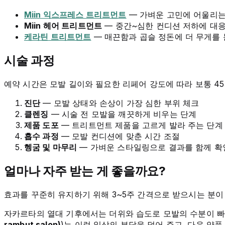
Miin 익스프레스 트리트먼트
— 가벼운 고민에 어울리는
Miin 헤어 트리트먼트
— 중간~심한 컨디션 저하에 대
케라틴 트리트먼트
— 매끈함과 곱슬 정돈에 더 무게를 
시술 과정
예약 시간은 모발 길이와 필요한 리페어 강도에 따라 보통 45
진단
— 모발 상태와 손상이 가장 심한 부위 체크
클렌징
— 시술 전 모발을 깨끗하게 비우는 단계
제품 도포
— 트리트먼트 제품을 고르게 발라 주는 단계
흡수 과정
— 모발 컨디션에 맞춘 시간 조절
헹굼 및 마무리
— 가벼운 스타일링으로 결과를 함께 확
얼마나 자주 받는 게 좋을까요?
효과를 꾸준히 유지하기 위해 3~5주 간격으로 받으시는 분이
자카르타의 열대 기후에서는 더위와 습도로 모발의 수분이 빠르
rambut salon)
)는 이런 일상의 부담을 덜어 주고, 다음 약