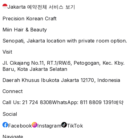
Jakarta 예약
전체 서비스 보기
Precision Korean Craft
Miin Hair & Beauty
Senopati, Jakarta location with private room option.
Visit
Jl. Cikajang No.11, RT.1/RW.6, Petogogan, Kec. Kby.
Baru, Kota Jakarta Selatan
Daerah Khusus Ibukota Jakarta 12170, Indonesia
Connect
Call Us:
21 724 8308
WhatsApp:
811 8809 1391
예약
Social
Facebook
Instagram
TikTok
Navigate