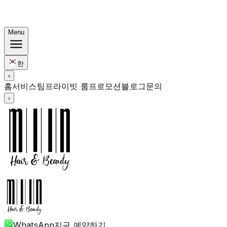
한국식 번들: 컬러 Rp. 1.67M부터 · 펌 Rp. 1.88M부터 · 커
트 + 트리트먼트 포함
Menu
한
‹
홈
서비스
팀
프라이빗 룸
프로모션
블로그
문의
›
WhatsApp
지금 예약하기