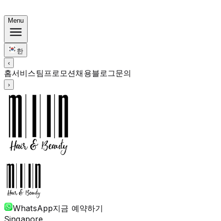
써머 번들: 컬러 $248 · 펌 $238부터 · 전 기장 동일가
Menu
한
‹
홈
서비스
팀
프로모션
채용
블로그
문의
›
WhatsApp
지금 예약하기
Singapore