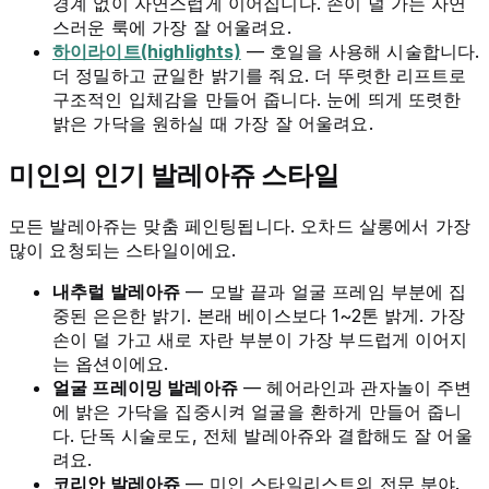
경계 없이 자연스럽게 이어집니다. 손이 덜 가는 자연
스러운 룩에 가장 잘 어울려요.
하이라이트(highlights)
— 호일을 사용해 시술합니다.
더 정밀하고 균일한 밝기를 줘요. 더 뚜렷한 리프트로
구조적인 입체감을 만들어 줍니다. 눈에 띄게 또렷한
밝은 가닥을 원하실 때 가장 잘 어울려요.
미인의 인기 발레아쥬 스타일
모든 발레아쥬는 맞춤 페인팅됩니다. 오차드 살롱에서 가장
많이 요청되는 스타일이에요.
내추럴 발레아쥬
— 모발 끝과 얼굴 프레임 부분에 집
중된 은은한 밝기. 본래 베이스보다 1~2톤 밝게. 가장
손이 덜 가고 새로 자란 부분이 가장 부드럽게 이어지
는 옵션이에요.
얼굴 프레이밍 발레아쥬
— 헤어라인과 관자놀이 주변
에 밝은 가닥을 집중시켜 얼굴을 환하게 만들어 줍니
다. 단독 시술로도, 전체 발레아쥬와 결합해도 잘 어울
려요.
코리안 발레아쥬
— 미인 스타일리스트의 전문 분야.