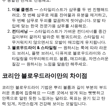
더블 클렌즈
— 스타일리스트가 샴푸를 두 번 진행해드
려요. 첫 번째 샴푸로 제품 잔여물과 유분을 제거하고,
두 번째 샴푸로 두피를 깔끔하게 씻어냅니다. 모발 타
입에 맞는 한국 전문가용 샴푸를 사용해요.
컨디셔닝
— 스타일리스트가 가벼운 컨디셔너를 중간
길이부터 끝까지 발라준 뒤 헹궈드려요. 스타일링 시
무거워지지 않으면서도 모발이 매끄럽게 유지됩니다.
블로우드라이 & 스타일링
— 원하시는 룩에 따라 라운
드 브러시, 플랫 브러시, 디퓨저로 블로우드라이와 스
타일링을 마무리해드려요. 볼륨, 매끄러움, 자연스러운
질감 — 원하시는 느낌을 말씀만 해주세요.
코리안 블로우드라이만의 차이점
코리안 블로우드라이 기법은 뿌리 볼륨과 길이 부분의 부드
러운 흐름에 집중해요 — 다른 곳에서 받게 되는 뻣뻣하고
안쪽으로 말린 듯한 느낌과는 달라요. 목표는 윤기 있고 탄
력 있게, 자연스럽게 건강해 보이는 모발입니다.