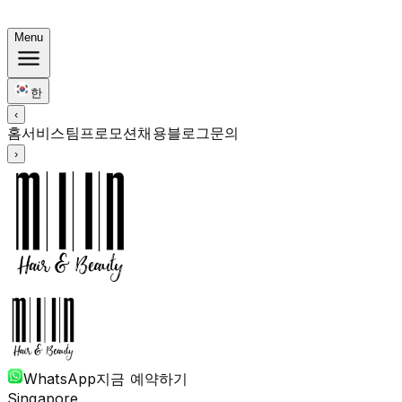
써머 번들: 컬러 $248 · 펌 $238부터 · 전 기장 동일가
Menu
한
‹
홈
서비스
팀
프로모션
채용
블로그
문의
›
WhatsApp
지금 예약하기
Singapore