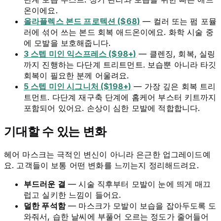
온이에요.
올라플렉스 본드 프로텍션 ($68)
— 컬러 또는 펌 포뮬
러에 섞어 쓰는 본드 회복 애드온이에요. 화학 시술 중
에 모발을 보호해줍니다.
3 스텝 미인 익스프레스 ($98+)
— 클렌징, 회복, 실링
까지 진행하는 다단계 트리트먼트. 보습뿐 아니라 타깃
회복이 필요한 분께 어울려요.
5 스텝 미인 시그니처 ($198+)
— 가장 깊은 회복 트리
트먼트. 다단계 재구축 단계에 홈케어 부스터 키트까지
포함되어 있어요. 손상이 심한 모발에 적합합니다.
기대할 수 있는 변화
헤어 마스크는 극적인 변신이 아니라 은근한 업그레이드예
요. 고객들이 보통 어떤 변화를 느끼는지 정리해드려요.
부드러운 결
— 시술 직후부터 모발이 눈에 띄게 매끄
럽고 실키한 느낌이 들어요.
덜한 푸석함
— 마스크가 모발이 보습을 잡아두도록 도
와줘서, 습한 날씨에 부풀어 오르는 정도가 줄어들어