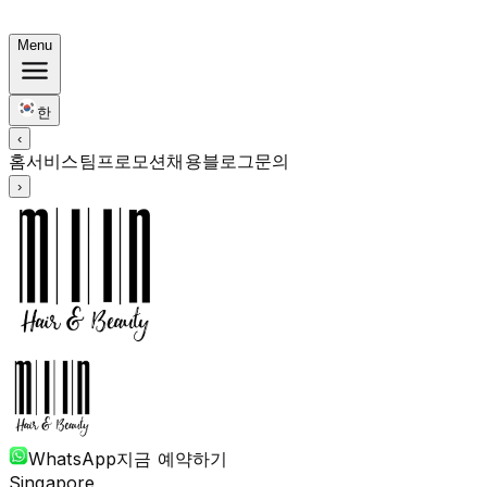
써머 번들: 컬러 $248 · 펌 $238부터 · 전 기장 동일가
Menu
한
‹
홈
서비스
팀
프로모션
채용
블로그
문의
›
WhatsApp
지금 예약하기
Singapore