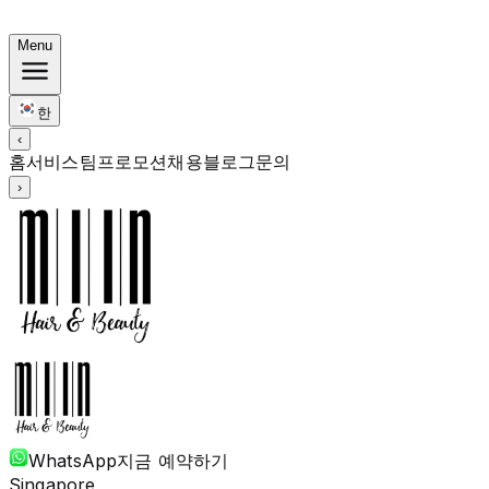
써머 번들: 컬러 $248 · 펌 $238부터 · 전 기장 동일가
Menu
한
‹
홈
서비스
팀
프로모션
채용
블로그
문의
›
WhatsApp
지금 예약하기
Singapore