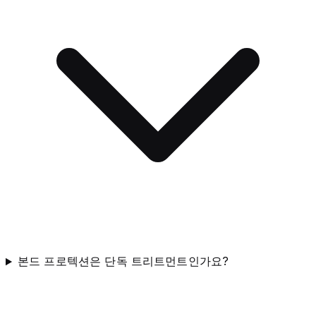
본드 프로텍션은 단독 트리트먼트인가요?