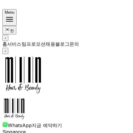
써머 번들: 컬러 $248 · 펌 $238부터 · 전 기장 동일가
Menu
한
‹
홈
서비스
팀
프로모션
채용
블로그
문의
›
WhatsApp
지금 예약하기
Singapore