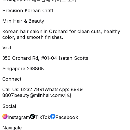
Precision Korean Craft
Miin Hair & Beauty
Korean hair salon in Orchard for clean cuts, healthy
color, and smooth finishes.
Visit
350 Orchard Rd, #01-04 Isetan Scotts
Singapore 238868
Connect
Call Us:
6232 7891
WhatsApp:
8949
8807
beauty@miinhair.com
예약
Social
Instagram
TikTok
Facebook
Navigate