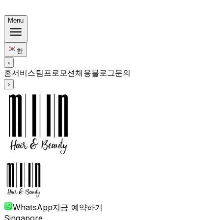
써머 번들: 컬러 $248 · 펌 $238부터 · 전 기장 동일가
Menu
한
‹
홈
서비스
팀
프로모션
채용
블로그
문의
›
WhatsApp
지금 예약하기
Singapore