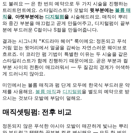
도 불려요 — 은 한 번의 예약으로 두 가지 시술을 진행하는
트리트먼트예요. 스타일리스트가 모발의
윗부분에는
볼륨 매
직
을
,
아랫부분에는
디지털펌
을
시술해드려요. 매직이 뿌리
와 중간 부분을 매끄럽고 곧게 만들어주고, 디지털펌이 끝부
분에 부드러운 C컬이나 S컬을 만들어줍니다.
결과는 시그니처 "K드라마 헤어" 룩이에요: 정돈되고 푸석
거림 없는 윗머리에서 얼굴을 감싸는 자연스러운 웨이브로
흐르죠. 이 코리안 펌 기법이 특별한 이유는 두 시술을 같은
스타일리스트가 함께 진행하기 때문이에요. 곧은 부분과 컬
부분 사이의 전환이 매끄러워서 — 두 질감의 경계가 어색하
게 드러나지 않아요.
미인에서는 볼륨 매직과 펌 단계 모두에 한국식 부드러운 약
제를 사용해요.
볼륨 매직
과
디지털펌
을 별도의 예약으로 받
으시는 것보다 모발에 부담이 덜해요.
매직셋팅펌: 전후 비교
정돈되지 않은 푸석한 아시아 모발이 매끈하게 빛나는 뿌리
와 부드럽고 탱탱한 끝부분 컬로 변신해요 — 모두 한 번의