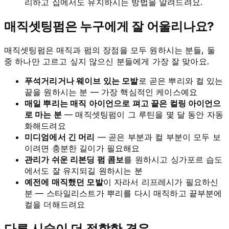
리하고 집에서도 유지하시는 방법을 알려드려요.
매직셋팅펌은 누구에게 잘 어울리나요?
매직셋팅펌은 매직과 펌의 장점을 모두 원하시는 분들, 둘
중 하나만 고르고 싶지 않으신 분들에게 가장 잘 맞아요.
푸석거리거나 웨이브 있는 모발
로 곧은 뿌리와 컬 있는
끝을 원하시는 분 — 가장 핵심적인 케이스예요
매일 뿌리는 매직 아이언으로 펴고 끝은 컬링 아이언으
로 마는 분
— 매직셋팅펌이 그 루틴을 몇 달 동안 자동
화해드려요
미디엄에서 긴 머리
— 곧은 부분과 컬 부분이 모두 보
이려면 충분한 길이가 필요해요
관리가 쉬운 리본딩 펌 콤보
를 원하시고 싱가포르 습도
에서도 잘 유지되길 원하시는 분
예전에 매직했던 모발
이 자라서 리프레시가 필요하신
분 — 스타일리스트가 뿌리를 다시 매직하고 끝부분에
컬을 더해드려요
다른 시술이 더 적합한 경우