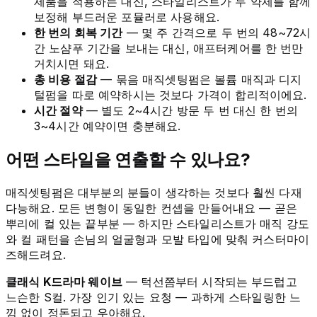
제품을 적용하는 대신, 스타일리스트가 두 약제를 함께
보정해 부드러운 포뮬러로 사용해요.
한 번의 회복 기간
— 몇 주 간격으로 두 번의 48~72시
간 노샴푸 기간을 보내는 대신, 애프터케어를 한 번만
거치시면 돼요.
총 비용 절감
— 묶음 매직셋팅펌은 볼륨 매직과 디지
털펌을 따로 예약하시는 것보다 가격이 합리적이에요.
시간 절약
— 별도 2~4시간 방문 두 번 대신 한 번의
3~4시간 예약이면 충분해요.
어떤 스타일을 연출할 수 있나요?
매직셋팅펌은 대부분의 분들이 생각하는 것보다 훨씬 다재
다능해요. 모든 변형이 동일한 컨셉을 만들어내요 — 곧은
뿌리에 컬 있는 끝부분 — 하지만 스타일리스트가 매직 강도
와 컬 패턴을 손님의 얼굴형과 모발 타입에 맞춰 커스터마이
즈해드려요.
클래식 K드라마 웨이브
— 턱선쯤부터 시작되는 부드럽고
느슨한 S컬. 가장 인기 있는 요청 — 과하게 스타일링한 느
낌 없이 정돈되고 우아해요.