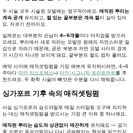
두 시술 모두 시술된 모발에는 영구적이에요.
매직된 뿌리는
계속 곧게
유지되고,
컬 있는 끝부분은 계속 컬
이 살아 있어
요. 자르기 전까지요.
실제로는 대부분의 손님이
4~6개월
마다 터치업을 받으러
오세요. 뿌리에서 새로 자라는 모발은 원래의 자연스러운 질
감으로 자라기 때문에, 곧은 부분과 자연 모발 사이의 경계
가 시간이 지나면 보이게 돼요. 끝부분의 컬도 점차 풀려요.
예약 사이에 매직셋팅펌을 가장 예쁘게 유지하시려면, 4~6
주마다
미인 익스프레스
나
미인 시그니처 트리트먼트
를 추
천드려요. 두 화학 시술이 빼앗은 수분을 다시 채워줍니다.
싱가포르 기후 속의 매직셋팅펌
사실 싱가포르의 습도야말로 매일 스타일링 도구에 의지하
는 대신 매직셋팅펌을 받으시는 가장 큰 이유 중 하나예요.
매직된 뿌리는 습도와 상관없이 매끈하게
유지돼요 — 공기
중 수분이 푸석거림이나 다시 곱슬해지는 현상을 일으키지