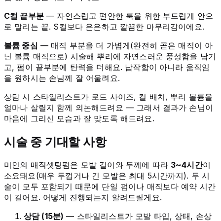
C컬 끝부분
— 자연스럽고 편안한 룩을 위한 부드럽게 안으
로 말리는 끝. S컬보다 은은하고 깔끔한 마무리감이에요.
볼륨 중심
— 매직 부분을 더 가볍게(완전히 곧은 매직이 아
닌 볼륨 매직으로) 시술해 뿌리에 자연스러운 풍성함을 남기
고, 펌이 끝부분에 탄력을 더해요. 납작함이 아니라 움직임
을 원하시는 손님께 잘 어울려요.
상담 시 스타일리스트가 로드 사이즈, 컬 배치, 뿌리 볼륨을
얼마나 살릴지 함께 의논해드려요 — 그래서 결과가 손님이
마음에 그리신 모습과 잘 맞도록 해드려요.
시술 중 기대할 사항
미인의 매직셋팅펌은 모발 길이와 두께에 따라
3~4시간
이
소요돼요(매우 두껍거나 긴 모발은 최대 5시간까지). 두 시
술이 모두 포함되기 때문에 단일 펌이나 매직보다 예약 시간
이 길어요. 어떻게 진행되는지 알려드릴게요.
상담 (15분)
— 스타일리스트가 모발 타입, 상태, 손상