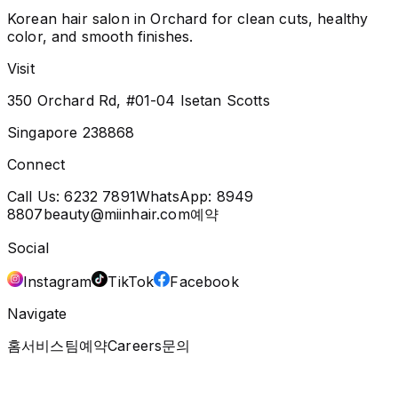
Korean hair salon in Orchard for clean cuts, healthy
color, and smooth finishes.
Visit
350 Orchard Rd, #01-04 Isetan Scotts
Singapore 238868
Connect
Call Us:
6232 7891
WhatsApp:
8949
8807
beauty@miinhair.com
예약
Social
Instagram
TikTok
Facebook
Navigate
홈
서비스
팀
예약
Careers
문의