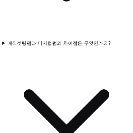
매직셋팅펌과 디지털펌의 차이점은 무엇인가요?