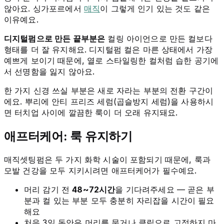
않아요. 싱가포르에서
매직
이 그렇게 인기 있는 것도 같은
이유예요.
디지털펌으로 만든 끝부분은
컬링 아이언으로 만든 컬보다
형태를 더 잘 유지해요. 디지털펌 컬은 마른 상태에서 가장
예쁘게 보이기 때문에, 열로 스타일링한 컬처럼 습한 공기에
서 선명함을 잃지 않아요.
한 가지 신경 쓰실 부분은 새로 자라는 부분의 전환 구간이
에요. 뿌리에 안티 프리즈 세럼(곱슬방지 세럼)을 사용하시
면 터치업 사이에 깔끔한 룩이 더 오래 유지돼요.
애프터케어: 룩 유지하기
매직셋팅펌은 두 가지 화학 시술이 포함되기 때문에, 룩과
모발 건강을 모두 지키시려면 애프터케어가 필수예요.
머리 감기 전
48~72시간
을 기다려주세요 — 곧은 부
분과 컬 있는 부분 모두 충분히 자리잡을 시간이 필요
해요
처음 3일 동안은 머리를 묶거나 클립으로 고정하지 마