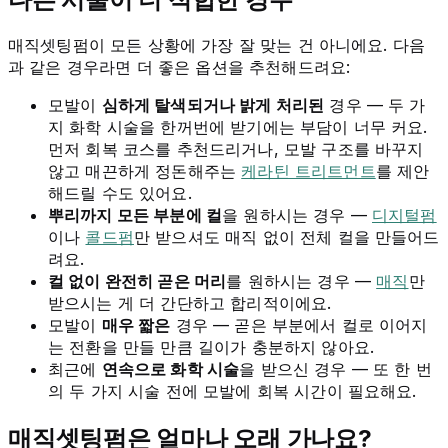
매직셋팅펌이 모든 상황에 가장 잘 맞는 건 아니에요. 다음
과 같은 경우라면 더 좋은 옵션을 추천해드려요:
모발이
심하게 탈색되거나 밝게 처리된
경우 — 두 가
지 화학 시술을 한꺼번에 받기에는 부담이 너무 커요.
먼저 회복 코스를 추천드리거나, 모발 구조를 바꾸지
않고 매끈하게 정돈해주는
케라틴 트리트먼트
를 제안
해드릴 수도 있어요.
뿌리까지 모든 부분에 컬
을 원하시는 경우 —
디지털펌
이나
콜드펌
만 받으셔도 매직 없이 전체 컬을 만들어드
려요.
컬 없이 완전히 곧은 머리
를 원하시는 경우 —
매직
만
받으시는 게 더 간단하고 합리적이에요.
모발이
매우 짧은
경우 — 곧은 부분에서 컬로 이어지
는 전환을 만들 만큼 길이가 충분하지 않아요.
최근에
연속으로 화학 시술
을 받으신 경우 — 또 한 번
의 두 가지 시술 전에 모발에 회복 시간이 필요해요.
매직셋팅펌은 얼마나 오래 가나요?