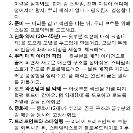
이력을 살펴봐요. 함께 컬 스타일, 전환 지점이 어디에
떨어져야 할지, 뿌리 매직이 얼마나 필요한지 결정합니
다.
준비
— 머리를 감고 섹션을 나눈 뒤, 두피 보호를 위해
스캘프 프로텍터를 도포해요.
연화 약제 (30~45분)
— 윗부분 섹션에 매직 크림(1
제)을 도포해 모발을 부드럽게 만들어요. 모발의 두께
와 반응에 따라 타이밍을 세심히 체크해요.
뿌리 매직 아이언 작업
— 윗부분을 매직 아이언으로
곧게 펴면서 새로운 매끈한 구조를 잡아줘요. 스타일리
스트가 강도를 컨트롤해드려요 — 볼륨 매직은 자연스
러운 풍성함을 살려주고, 풀 매직은 완전히 곧은 결과
를 만들어요.
로드 와인딩과 펌 약제
— 아랫부분 섹션을 가열 디지
털펌 로드에 감아요. 펌 약제(1제)를 도포하고 로드를
가열해 컬을 잡아줘요.
중화제
— 중화제(2제)가 뿌리의 곧은 구조와 끝부분의
컬 패턴을 동시에 고정해줘요.
트리트먼트와 스타일링
— 리페어 트리트먼트로 수분
을 회복시킨 뒤, 스타일리스트가 블로우드라이로 마무