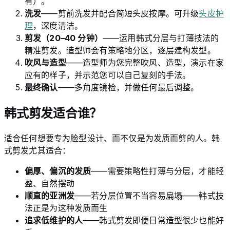
有）。
洗发
——剪前洗发并配合简短头皮按摩。可升级
头皮护
理
，深度清洁。
剪发（20–40 分钟）
——运用韩式分层与打薄技法的
精准剪发。造型师会有策略地分区，逐层建构发型。
吹风与造型
——造型师为您完整吹风、造型，演示在家
应有的样子，并示范您可以自己复刻的手法。
最终确认
——多角度镜检，并做任何最后调整。
韩式剪发适合谁？
适合任何想要专为脸型设计、而不仅是为发质而剪的人。韩
式剪发尤其适合：
偏厚、偏沉的发质
——需要策略性打薄与分层，才能轻
盈、自然摆动
顺直的亚洲发
——若分层位置不当容易扁塌——韩式技
法正是为这种发质而生
追求低维护的人
——韩式剪发即便日常造型很少也能好