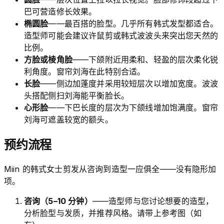
巴可营造修长效果。
椭圆脸
——最百搭的脸型。几乎所有韩式发型都适合。
造型师可能会建议许鼠剪或韩式波波头来突出您天然的
比例。
方脸或棱角脸
——下颌附近用柔和、轻盈的层次柔化锐
利角度。窗帘刘海在此特别合适。
长脸
——侧边加蓬度并采用较短层次以增加宽度。波波
头搭配侧扫刘海能平衡脸长。
心形脸
——下巴长度的层次为下颌线增加饱满度。窗帘
刘海可遮盖较宽的额头。
预约流程
Miin 的韩式女士剪发从咨询到造型一应俱全——没有隐形加
项。
咨询（5–10 分钟）
——造型师与您讨论想要的造型，
分析脸型与发质，并推荐风格。请带上参考图（如