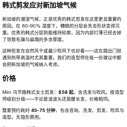
韩式剪发应对新加坡气候
新加坡的潮湿气候，正是优秀的韩式剪发在这里更显重要的
原因。在 80–90% 湿度下，糟糕的分层会失去形状变得沉
重。优秀的韩式分层则能维持轮廓，因为内部打薄已经去掉
了导致毛躁与扁塌的多余厚度。
这种剪发在自然风干或最少吹风下也好看——这在踏出门就
遇到热带高温时尤其重要。我们的造型师在每一份建议中都
会把新加坡的气候纳入考虑。
价格
Miin 乌节路韩式女士剪发：
$58 起
，含洗发与吹风。按造型
师级别分级——不论是波波头还是腰长发，价格相同。
整套预约耗时
45–75 分钟
，包含咨询、洗发、剪发、吹风与
造型。无隐形费用。