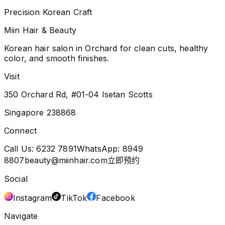
Precision Korean Craft
Miin Hair & Beauty
Korean hair salon in Orchard for clean cuts, healthy
color, and smooth finishes.
Visit
350 Orchard Rd, #01-04 Isetan Scotts
Singapore 238868
Connect
Call Us:
6232 7891
WhatsApp:
8949
8807
beauty@miinhair.com
立即预约
Social
Instagram
TikTok
Facebook
Navigate