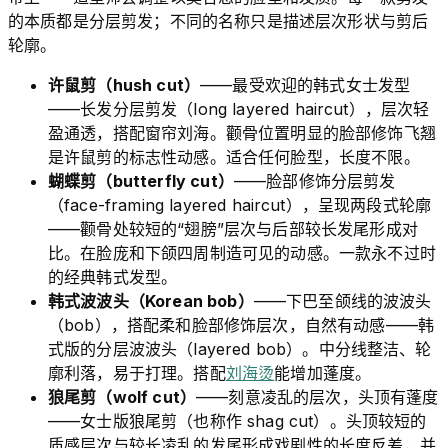
的本质都是分层剪发；不同的名称只是描述层次形状与剪后
轮廓。
许鼠剪（hush cut）
——最受欢迎的韩式女士发型
——长发分层剪发（long layered haircut），层次轻
盈通透，搭配窗帘刘海。颧骨位置明显的脸部修饰飞翘
是许鼠剪的标志性动感。适合任何脸型，长度不限。
蝴蝶剪（butterfly cut）
——脸部修饰分层剪发
（face-framing layered haircut），呈现两段式轮廓
——颧骨处较短的“翅膀”层次与后部较长发尾形成对
比。在脸庞和下颌四周制造可见的动感。一款永不过时
的经典韩式发型。
韩式波波头（Korean bob）
——下巴至颌线的波波头
（bob），搭配柔和脸部修饰层次，自然有动感——韩
式版的分层波波头（layered bob）。中分线整洁、轮
廓利落，易于打理。搭配
刘海烫
能增加蓬度。
狼尾剪（wolf cut）
——刻意凌乱的层次，头顶有蓬度
——女士版狼尾剪（也称作 shag cut）。头顶较短的
质感层次与较长凌乱的发尾形成戏剧性的长度反差，并