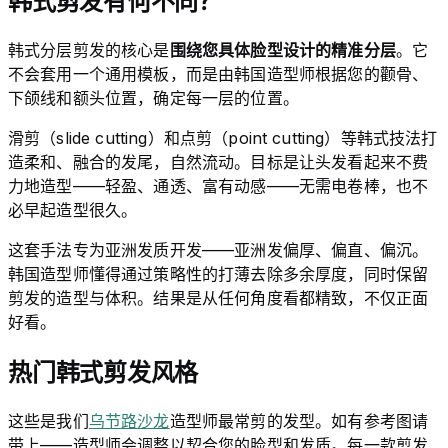
韩式剪发有何不同？
韩式分层剪发的核心是
围绕您具体脸型设计的精准分层
。它
不会套用一个通用模板，而是由韩国造型师根据您的颧骨、
下颌线和额头位置，确定每一层的位置。
滑剪（slide cutting）和点剪（point cutting）等韩式技法打
造柔和、融合的发尾，自然流动。目标是让头发看起来不费
力地造型——轻盈、通透、富有动感——无需电卷棒，也不
必早起造型很久。
这套手法专为亚洲发质开发——亚洲发偏厚、偏直、偏沉。
韩国造型师懂得通过策略性的打薄去除多余厚度，同时保留
剪发的造型与体积。结果是从任何角度看都精致，不仅正面
好看。
热门韩式剪发风格
这些是我们
乌节路沙龙
造型师最常剪的发型。如有参考图请
带上——造型师会调整以契合您的脸型和发质。每一款剪发