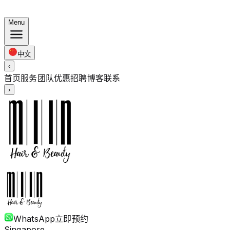
夏日套餐：染发 $248 · 烫发 $238 起 · 全长度同价
Menu
中文
‹
首页
服务
团队
优惠
招聘
博客
联系
›
WhatsApp
立即预约
Singapore