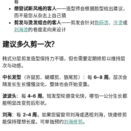
看
想尝试新风格的客人
——造型师会根据脸型给出建议，
而不是您从杂志上自己猜
剪发与烫发组合的客人
——剪发会针对
数码烫
、
冷烫
或
刘海烫
的卷度走向来设计
建议多久剪一次？
韩式分层剪发造型保持力不错，但也需要定期修剪以维持层
次与动感。
中长发型
（许鼠剪、蝴蝶剪、狼尾剪）：每
6–8 周
。层次会
随发长生长慢慢淡化，整体也会开始变重。
波波头
：每
4–6 周
。短发型轮廓变化快，哪怕一公分生长都
能明显改变剪后形状。
刘海
：每
2–4 周
。如果您留窗帘刘海或透视刘海，快速修剪
能保持理想长度。可单独预约
刘海修剪
。