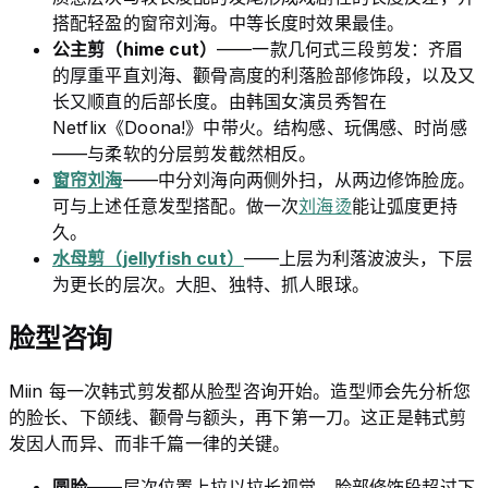
搭配轻盈的窗帘刘海。中等长度时效果最佳。
公主剪（hime cut）
——一款几何式三段剪发：齐眉
的厚重平直刘海、颧骨高度的利落脸部修饰段，以及又
长又顺直的后部长度。由韩国女演员秀智在
Netflix《Doona!》中带火。结构感、玩偶感、时尚感
——与柔软的分层剪发截然相反。
窗帘刘海
——中分刘海向两侧外扫，从两边修饰脸庞。
可与上述任意发型搭配。做一次
刘海烫
能让弧度更持
久。
水母剪（jellyfish cut）
——上层为利落波波头，下层
为更长的层次。大胆、独特、抓人眼球。
脸型咨询
Miin 每一次韩式剪发都从脸型咨询开始。造型师会先分析您
的脸长、下颌线、颧骨与额头，再下第一刀。这正是韩式剪
发因人而异、而非千篇一律的关键。
圆脸
——层次位置上拉以拉长视觉。脸部修饰段超过下