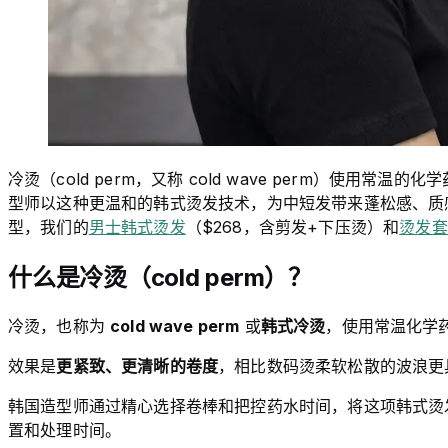
冷烫（cold perm，又称 cold wave perm）使
型师以这种更温和的韩式烫发技术，为中短发带来蓬松感、质感
型，我们的
男士韩式烫发
（$268，含剪发+下压烫）和
烫发套
什么是冷烫（cold perm）？
冷烫，也称为
cold wave perm
或
韩式冷烫
，使用常温化学
效果是
更紧致、更清晰的卷度
，相比数码烫柔软松散的波浪更具
韩国造型师通过精心选择卷棒和把控药水时间，将这项韩式烫发
置和处理时间。