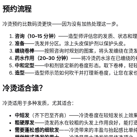
预约流程
冷烫预约比数码烫更快——因为没有加热处理这一步。
咨询（10–15 分钟）
——造型师评估您的发质、状态和
准备
——洗发并分区。涂上头皮保护剂以保护头皮。
缠绕卷棒
——按照咨询时规划的图案，将头发缠绕在烫
药水作用（20–30 分钟）
——将冷烫药水涂在已缠绕的
中和定型
——中和剂锁定新的卷度形态。取下卷棒，轻
造型
——造型师示范如何吹干并打理新卷度，让您在家
冷烫适合谁？
冷烫适用于多种发质，尤其适合：
中短发
（齐下巴至齐肩）——冷烫卷度在较短发长上效
粗硬厚发
——烫发药水在较粗的头发上作用良好，能打
需要蓬松感的细软发
——冷烫带来的丰盈与抬起感比单