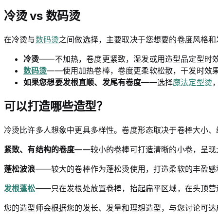
冷烫 vs 数码烫
在冷烫与
数码烫
之间做选择，主要取决于您想要的卷度风格和
冷烫
——不加热，卷度更紧致，湿发或用造型品定型时效果
数码烫
——使用加热卷棒，卷度更柔软松散，干发时效果最
如果您想要发根直顺、发尾有卷度
——选择
魔法定型烫
可以打造哪些造型？
冷烫比许多人想象中更具多样性。卷度形态取决于卷棒大小、
紧致、有结构的卷度
——较小的卷棒可打造清晰的小卷，呈现
蓬松波浪
——较大的卷棒作为蓬松烫使用，打造柔软的丰盈感
发根蓬松
——只在发根处放置卷棒，抬起扁平区域，在头顶营
您的造型师会根据您的发长、发量和理想造型，与您讨论可达