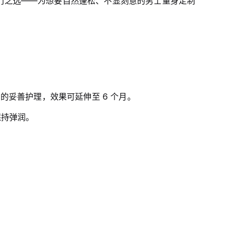
门之选——为想要自然蓬松、不显刻意的男士量身定制
妥善护理，效果可延伸至 6 个月。
保持弹润。