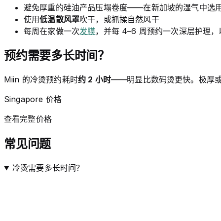
避免厚重的硅油产品压塌卷度——在新加坡的湿气中选
使用
低温散风罩
吹干，或抓揉自然风干
每周在家做一次
发膜
，并每 4–6 周预约一次深层护理
预约需要多长时间？
Miin 的冷烫预约耗时
约 2 小时
——明显比数码烫更快。极厚或
Singapore 价格
查看完整价格
常见问题
冷烫需要多长时间？