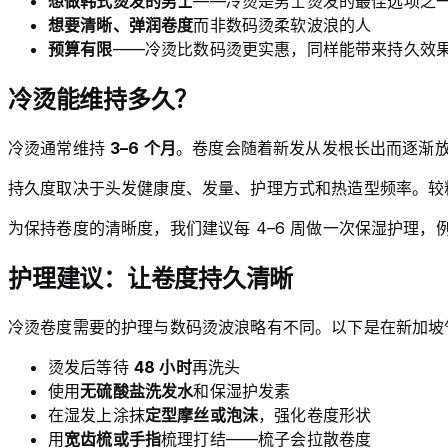
想做韩式烫发的男士
——冷烫是男士烫发的最佳选项之
想要清晰、弹润卷度
而非数码烫柔软波浪的人
预算有限
——冷烫比数码烫更实惠，同样能带来持久效
冷烫能维持多久？
冷烫通常维持
3–6 个月
。卷度会随着新发从发根长出而逐渐
持久度取决于头发健康度、发量、护理方式和热造型频率。较
为保持卷度的清晰度，我们建议每 4–6 周做一次保湿护理，
护理建议：让卷度持久清晰
冷烫卷度需要的护理与数码烫波浪略有不同。以下是在新加坡
烫发后等待
48 小时
再洗头
使用
无硫酸盐洗发水
和保湿护发素
在湿发上涂抹
定型摩丝或泡沫
，强化卷度形状
用
宽齿梳或手指
梳理打结——梳子会拉散卷度