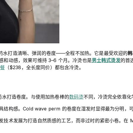
用常温的化学药水打造清晰、弹润的卷度——全程不加热。它是最受欢迎的
韩
和动感，效果可维持 3–6 个月。冷烫也是
男士韩式烫发
的首
餐
（$238，全长度同价）都包含冷烫。
药水打造卷度。与使用加热卷棒的
数码烫
不同，冷烫完全依靠化
结构感。Cold wave perm 的卷度在湿发时显得最为分
技术发展为打造自然质感的工艺，而非过时的紧密小卷。在 Mi