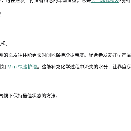
一，可在短发上打造有质感的丰盈造型。它是
男士韩式烫发
的热
果
放松。
粗的头发往往能更长时间地保持冷烫卷度。配合卷发友好型产品的
例如
Miin 快速护理
。这能补充化学过程中流失的水分，让卷度
气候下保持最佳状态的方法。