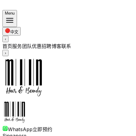
夏日套餐：染发 $248 · 烫发 $238 起 · 全长度同价
Menu
中文
‹
首页
服务
团队
优惠
招聘
博客
联系
›
WhatsApp
立即预约
Singapore