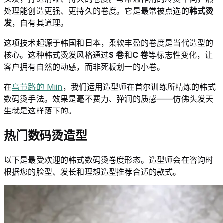
处理能创造更强、更持久的卷度。它是最常被点选的
韩式烫
发
，自有其道理。
这项技术起源于韩国和日本，柔软丰盈的卷度是当代造型的
核心。这种韩式烫发风格通过
S 卷
和
C 卷
等标志性变化，让
客户拥有自然的动感，而非死板划一的小卷。
在
乌节路的 Miin
，我们运用造型师在首尔训练所精炼的韩式
数码烫手法。效果是毫不费力、弹润的质感——仿佛头发天
生就是这样落下的。
热门数码烫造型
以下是最受欢迎的韩式数码烫卷度形态。造型师会在咨询时
根据您的脸型、发长和理想造型推荐合适的款式。