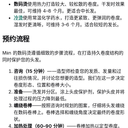
数码烫
使用热力打造较大、较松散的卷度。干发时效果
最佳，可维持 4–8 个月。更适合中长发。
冷烫
使用常温化学药水，打造更紧致、更弹润的卷度。
湿发时更清晰，可维持 3–6 个月。适合较短的发长。
预约流程
Miin 的数码烫遵循细致的步骤流程，在打造持久卷度结构的
同时保护您的头发。
咨询（15 分钟）
——造型师检查您的发质、发量和过
往损伤情况，并讨论您想要的造型。我们在这一步决定
卷度形态、位置和卷棒大小。
准备
——洗发并分区。涂上头皮保护剂，保护头皮并将
处理过程的压力降到最低。
缠绕卷棒
——按照咨询时规划的图案，仔细将头发缠绕
在数码卷棒上。卷棒选择和缠绕角度决定最终的卷度形
状。
加热处理（60–90 分钟）
——卷棒加热以定型卷度。