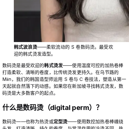
韩式波浪烫
——柔软流动的 S 卷数码烫。最受欢
迎的韩式烫发造型。
数码烫是最受欢迎的
韩式烫发
——使用温度可控的加热卷棒
打造柔软、清晰的卷度，比传统烫发更持久。在乌节路的
Miin，我们的韩国造型师运用 S 卷与 C 卷技法，塑造从第一
天起就自然落下的动感。如果您在新加坡寻找韩式烫发，数
码烫是大多数客户的起点。
什么是数码烫（digital perm）？
数码烫——也称为热烫或
定型烫
——使用数控加热卷棒缠绕
头发，打造清晰、持久的卷度。与常温作用的冷烫不同，热