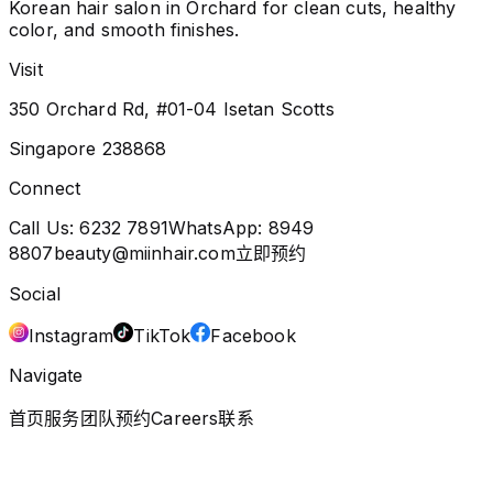
Korean hair salon in Orchard for clean cuts, healthy
color, and smooth finishes.
Visit
350 Orchard Rd, #01-04 Isetan Scotts
Singapore 238868
Connect
Call Us:
6232 7891
WhatsApp:
8949
8807
beauty@miinhair.com
立即预约
Social
Instagram
TikTok
Facebook
Navigate
首页
服务
团队
预约
Careers
联系