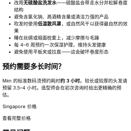
改用
无硫酸盐洗发水
——硫酸盐会带走水分并松解卷度
结构
避免含氯化钠、高酒精含量或清洁力强的产品
吹发时使用
低温散风罩
，或自然风干以获得最自然的效
果
睡在丝绸或缎面枕套上，减少摩擦与毛躁
每 4–6 周预约一次保湿护理，维持头发健康
避免使用平板夹或拉直——这会破坏卷度形态
预约需要多长时间？
Miin 的标准数码烫预约耗时
约 3 小时
。较长或较厚的头发请
预留 3.5–4 小时。造型师会在初次咨询时给出更精确的预
估。
Singapore 价格
查看完整价格