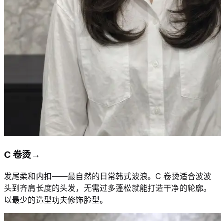
C 卷烫
→
发尾柔和内扣——最自然的日常韩式波浪。C 卷烫适合波波
头到齐肩长度的头发，无需过多蓬松就能打造干净的轮廓。
以最少的造型功夫修饰脸型。