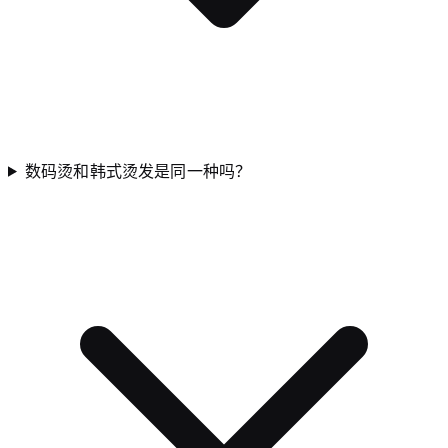
数码烫和韩式烫发是同一种吗？