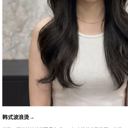
韩式波浪烫
→