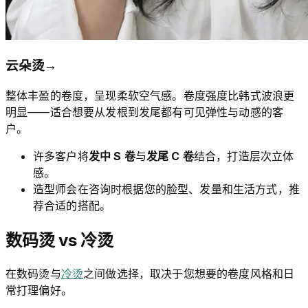
云朵烫
→
整体丰盈的卷度，呈现柔软空气感。卷度强度比韩式波浪更
明显——适合想要从发根到发尾都有可见弹性与动感的客
户。
许多客户将
发中 S 卷
与
发尾 C 卷
结合，打造层次立体
感。
造型师会在咨询时根据您的脸型、发量和生活方式，推
荐合适的搭配。
数码烫 vs 冷烫
在数码烫与
冷烫
之间做选择，取决于您想要的卷度风格和日
常打理偏好。