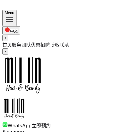
夏日套餐：染发 $248 · 烫发 $238 起 · 全长度同价
Menu
中文
‹
首页
服务
团队
优惠
招聘
博客
联系
›
WhatsApp
立即预约
Singapore