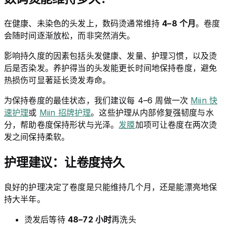
在健康、未染色的头发上，数码烫通常维持
4–8 个月
。卷度
会随时间逐渐放松，而非突然消失。
影响持久度的因素包括头发健康、发量、护理习惯，以及烫
后是否染发。养护得当的头发能更长时间地保持卷度，避免
热损伤可显著延长烫发寿命。
为保持卷度的最佳状态，我们建议每 4–6 周做一次
Miin 快
速护理
或
Miin 招牌护理
。这些护理从内部修复强韧度与水
分，帮助卷度保持形状与光泽。
发膜
加项可让卷度在两次烫
发之间保持柔软。
护理建议：让卷度持久
良好的护理决定了卷度是只能维持几个月，还是能漂亮地保
持大半年。
烫发后等待
48–72 小时
再洗头