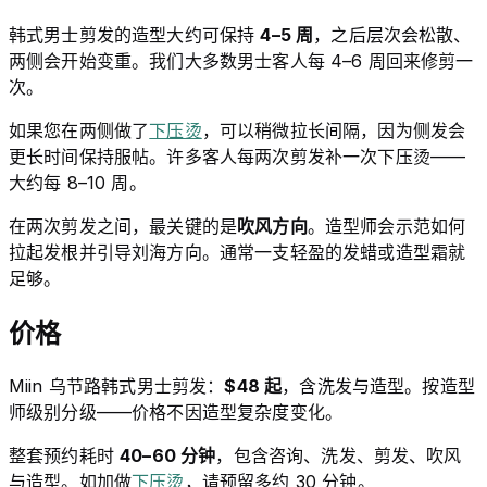
韩式男士剪发的造型大约可保持
4–5 周
，之后层次会松散、
两侧会开始变重。我们大多数男士客人每 4–6 周回来修剪一
次。
如果您在两侧做了
下压烫
，可以稍微拉长间隔，因为侧发会
更长时间保持服帖。许多客人每两次剪发补一次下压烫——
大约每 8–10 周。
在两次剪发之间，最关键的是
吹风方向
。造型师会示范如何
拉起发根并引导刘海方向。通常一支轻盈的发蜡或造型霜就
足够。
价格
Miin 乌节路韩式男士剪发：
$48 起
，含洗发与造型。按造型
师级别分级——价格不因造型复杂度变化。
整套预约耗时
40–60 分钟
，包含咨询、洗发、剪发、吹风
与造型。如加做
下压烫
，请预留多约 30 分钟。