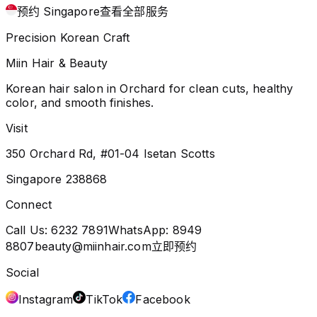
预约 Singapore
查看全部服务
Precision Korean Craft
Miin Hair & Beauty
Korean hair salon in Orchard for clean cuts, healthy
color, and smooth finishes.
Visit
350 Orchard Rd, #01-04 Isetan Scotts
Singapore 238868
Connect
Call Us:
6232 7891
WhatsApp:
8949
8807
beauty@miinhair.com
立即预约
Social
Instagram
TikTok
Facebook