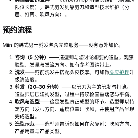
限位长度）。韩式剪发则靠剪刀和造型技术维护（分
层、打薄、吹风方向）。
预约流程
Miin 的韩式男士剪发包含完整服务——没有意外加价。
咨询（5 分钟）
——造型师与您讨论想要的造型，观察
脸型、发量与发流方向。如有参考图请带上。
洗发
——剪前洗发并搭配头皮按摩。可加做
头皮护理
升
级清洁度。
剪发（20–30 分钟）
——以剪刀为主的剪发与打薄。
造型师层层建构发型，过程中持续检查垂落感与平衡。
吹风与造型
——这是发型真正成型的环节。造型师以特
定方向（发根方向、蓬度位置）吹风，并使用产品呈现
完成造型。
造型示范
——造型师告诉您如何在家复刻：吹风方向、
产品用量与产品类型。