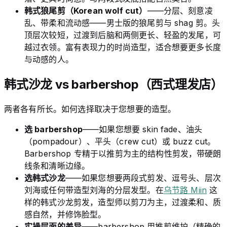
韩式狼尾剪（Korean wolf cut）
——分层、刻意凌
乱、带柔和流动感——男士版的狼尾剪与 shag 剪。头
顶层次较短，过渡到后脑和两侧更长、轻盈的发尾，可
越过衣领。富有表现力的时尚造型，适合想要更多长度
与动感的人。
韩式沙龙 vs barbershop（西式理发店）
两者各有所长。如何选择取决于您想要的造型。
选 barbershop
——如果您想要 skin fade、油头
（pompadour）、平头（crew cut）或 buzz cut。
Barbershop 专精于以推剪为主的结构性剪发，带硬朗
线条和清晰边缘。
选韩式沙龙
——如果您想要两段式剪发、逗号头、层次
刘海或任何带造型刘海的分层发型。在
乌节路 Miin
这
样的韩式沙龙剪发，造型师以剪刀为主，过渡柔和、质
感自然，并修饰脸型。
实操层面的差异
——barbershop 用推剪维护（精确的