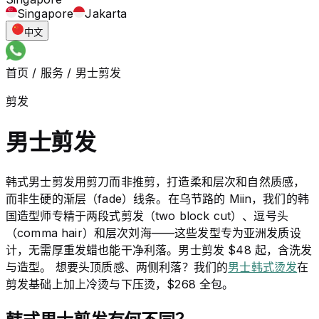
Singapore
Jakarta
中文
首页
/
服务
/
男士剪发
剪发
男士剪发
韩式男士剪发用剪刀而非推剪，打造柔和层次和自然质感，
而非生硬的渐层（fade）线条。在乌节路的 Miin，我们的韩
国造型师专精于两段式剪发（two block cut）、逗号头
（comma hair）和层次刘海——这些发型专为亚洲发质设
计，无需厚重发蜡也能干净利落。男士剪发 $48 起，含洗发
与造型。 想要头顶质感、两侧利落？我们的
男士韩式烫发
在
剪发基础上加上冷烫与下压烫，$268 全包。