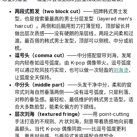
两段式剪发（two block cut）
——招牌韩式男士发
型，也是搜索量最高的男士分层发型（layered men's
haircut）。两侧和后脑用剪刀打薄至短，顶部留长并
做出层次质感——没有硬朗的渐层线，两段之间柔和过
渡。最百搭的韩式男士发型，顶部可以侧梳、中分或前
梳。
逗号头（comma cut）
——中分搭配窗帘刘海，发尾
向内轻卷如逗号弧度。由 K-pop 偶像带火。逗号弧度
可以通过吹风技巧实现，也可以做一次轻盈的
刘海烫
，
让弧度全天保持。
中分头（middle part）
——头发干净中分，柔和的窗
帘式刘海自然垂落两侧——没有逗号弧度，只是利落、
对称的垂坠感。最轻松、最低维护的韩式男士造型。适
合大多数脸型，能柔化偏方的下颌线。
层次刘海（textured fringe）
——用 point-cutting
手法打造的不规则、片状刘海，刻意带着质感地向前覆
盖额头。当代 K-pop 偶像同款——比逗号弧度更利
落、更具时尚感。与两段式发底搭配自然契合。