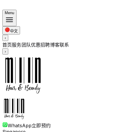
夏日套餐：染发 $248 · 烫发 $238 起 · 全长度同价
Menu
中文
‹
首页
服务
团队
优惠
招聘
博客
联系
›
WhatsApp
立即预约
Singapore