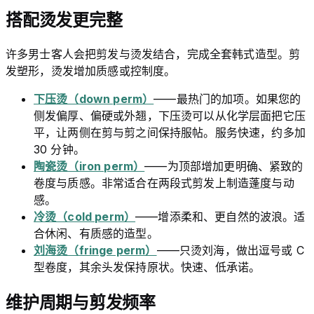
搭配烫发更完整
许多男士客人会把剪发与烫发结合，完成全套韩式造型。剪
发塑形，烫发增加质感或控制度。
下压烫（down perm）
——最热门的加项。如果您的
侧发偏厚、偏硬或外翘，下压烫可以从化学层面把它压
平，让两侧在剪与剪之间保持服帖。服务快速，约多加
30 分钟。
陶瓷烫（iron perm）
——为顶部增加更明确、紧致的
卷度与质感。非常适合在两段式剪发上制造蓬度与动
感。
冷烫（cold perm）
——增添柔和、更自然的波浪。适
合休闲、有质感的造型。
刘海烫（fringe perm）
——只烫刘海，做出逗号或 C
型卷度，其余头发保持原状。快速、低承诺。
维护周期与剪发频率