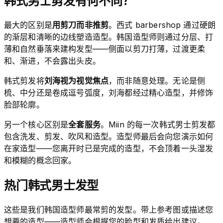
韩式男士剪发有何不同？
最大的区别是
用剪刀而非推剪
。西式 barbershop 通过硬朗
的渐层和清晰的边线塑造造型。韩国造型师则通过分层、打
薄和自然垂落来建构发型——侧面以剪刀打薄，过渡更柔
和、渐进，不会露出头皮。
韩式剪发将
刘海视为视觉焦点
，而非随意处理。无论是侧
梳、中分还是卷成逗号弧度，刘海都经过精心造型，并修饰
脸部轮廓。
另一个核心区别是
全套服务
。Miin 的每一次韩式男士剪发都
包含洗发、剪发、吹风和造型。造型师最后会向您演示如何
在家造型——您离开时已是完成的造型，不会顶着一头湿发
和模糊的概念回家。
热门韩式男士发型
这些是我们韩国造型师最常剪的发型。带上参考图或描述您
想要的造型——造型师会根据您的脸型和发质给出建议。