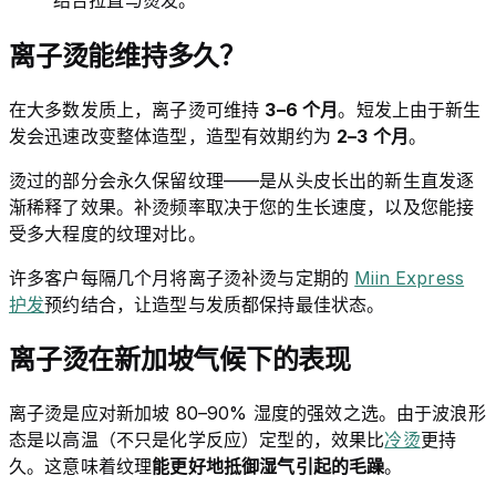
离子烫能维持多久？
在大多数发质上，离子烫可维持
3–6 个月
。短发上由于新生
发会迅速改变整体造型，造型有效期约为
2–3 个月
。
烫过的部分会永久保留纹理——是从头皮长出的新生直发逐
渐稀释了效果。补烫频率取决于您的生长速度，以及您能接
受多大程度的纹理对比。
许多客户每隔几个月将离子烫补烫与定期的
Miin Express
护发
预约结合，让造型与发质都保持最佳状态。
离子烫在新加坡气候下的表现
离子烫是应对新加坡 80–90% 湿度的强效之选。由于波浪形
态是以高温（不只是化学反应）定型的，效果比
冷烫
更持
久。这意味着纹理
能更好地抵御湿气引起的毛躁
。