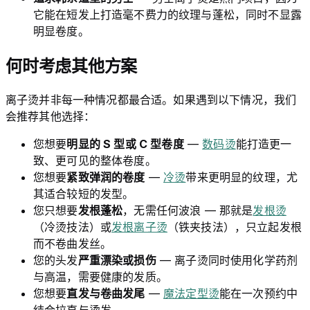
它能在短发上打造毫不费力的纹理与蓬松，同时不显露
明显卷度。
何时考虑其他方案
离子烫并非每一种情况都最合适。如果遇到以下情况，我们
会推荐其他选择：
您想要
明显的 S 型或 C 型卷度
—
数码烫
能打造更一
致、更可见的整体卷度。
您想要
紧致弹润的卷度
—
冷烫
带来更明显的纹理，尤
其适合较短的发型。
您只想要
发根蓬松
，无需任何波浪 — 那就是
发根烫
（冷烫技法）或
发根离子烫
（铁夹技法），只立起发根
而不卷曲发丝。
您的头发
严重漂染或损伤
— 离子烫同时使用化学药剂
与高温，需要健康的发质。
您想要
直发与卷曲发尾
—
魔法定型烫
能在一次预约中
结合拉直与烫发。