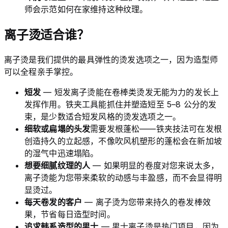
师会示范如何在家维持这种纹理。
离子烫适合谁？
离子烫是我们提供的最具弹性的烫发选项之一，因为造型师
可以全程亲手掌控。
短发
— 短发离子烫能在卷棒类烫发无能为力的发长上
发挥作用。铁夹工具能抓住并塑造短至 5–8 公分的发
束，是少数适合短发风格的烫发选项之一。
细软或扁塌的头发
需要发根蓬松——铁夹技法可在发根
创造持久的立起感，不像吹风机塑形的蓬松会在新加坡
的湿气中迅速塌陷。
想要细腻纹理的人
— 如果明显的卷度对您来说太多，
离子烫能为您带来柔软的动感与丰盈感，而不会显得明
显烫过。
每天卷发的客户
— 离子烫为您带来持久的卷发棒效
果，节省每日造型时间。
追求韩系造型的男士
— 男士离子烫是热门项目，因为