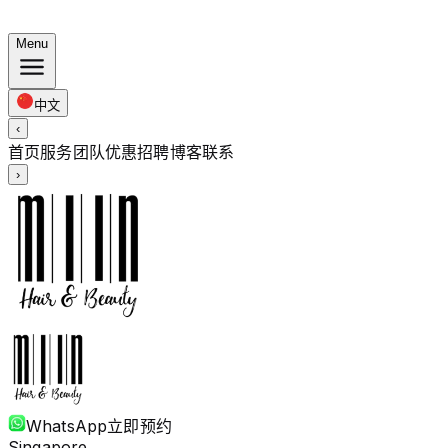
夏日套餐：染发 $248 · 烫发 $238 起 · 全长度同价
Menu
中文
‹
首页
服务
团队
优惠
招聘
博客
联系
›
WhatsApp
立即预约
Singapore