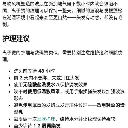
与吹风机塑造的波浪在新加坡气候下数小时内就会塌陷不
同，离子烫的纹理可以保持一整天。细腻的波浪与发根蓬松
在潮湿环境中看起来甚至更自然——头发有动感，却没有毛
刺。
护理建议
离子烫的护理与数码烫类似，需要特别注意维护这种细腻纹
理。
洗头前等待
48 小时
前 2 天内不要绑、夹或别住头发
使用
无硫酸盐洗发水
以保护烫发效果
吹干时
使用低温散风罩
，或用手指揉搓头发以加强波浪
形态
避免使用厚重的发蜡或发膏压住纹理——改用
轻盈的造
型乳
每周做一次
发膜护理
，维持水分并让纹理保持柔软
至少等待
1–2 周再染发