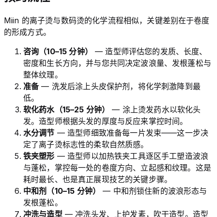
Miin 的离子烫与数码烫的化学流程相似，关键差别在于卷度
的形成方式。
咨询（10–15 分钟）
— 造型师评估您的发质、长度、
密度和生长方向，并与您共同决定波浪量、发根蓬松与
整体纹理。
准备
— 洗发后涂上头皮保护剂，将化学刺激降到最
低。
软化药水（15–25 分钟）
— 涂上烫发药水以软化头
发。造型师根据头发的厚度与反应来掌控时间。
水分调节
— 造型师细致准备每一片发束——这一步决
定了离子烫标志性的柔软自然质感。
铁夹塑形
— 造型师以加热铁夹工具逐区手工塑造波浪
与蓬松，掌控每一处的卷度方向、立起感和纹理。这是
耗时最长、也是真正展现技艺的关键步骤。
中和剂（10–15 分钟）
— 中和剂锁住新的波浪形态与
发根蓬松。
冲洗与造型
— 冲洗头发、上护发素，吹干造型。造型