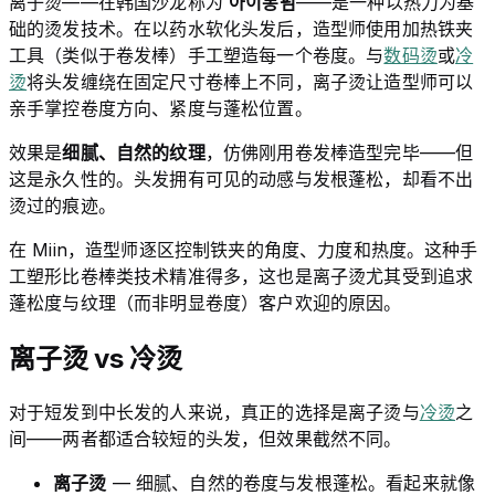
离子烫——在韩国沙龙称为
아이롱펌
——是一种以热力为基
础的烫发技术。在以药水软化头发后，造型师使用加热铁夹
工具（类似于卷发棒）手工塑造每一个卷度。与
数码烫
或
冷
烫
将头发缠绕在固定尺寸卷棒上不同，离子烫让造型师可以
亲手掌控卷度方向、紧度与蓬松位置。
效果是
细腻、自然的纹理
，仿佛刚用卷发棒造型完毕——但
这是永久性的。头发拥有可见的动感与发根蓬松，却看不出
烫过的痕迹。
在 Miin，造型师逐区控制铁夹的角度、力度和热度。这种手
工塑形比卷棒类技术精准得多，这也是离子烫尤其受到追求
蓬松度与纹理（而非明显卷度）客户欢迎的原因。
离子烫 vs 冷烫
对于短发到中长发的人来说，真正的选择是离子烫与
冷烫
之
间——两者都适合较短的头发，但效果截然不同。
离子烫
— 细腻、自然的卷度与发根蓬松。看起来就像