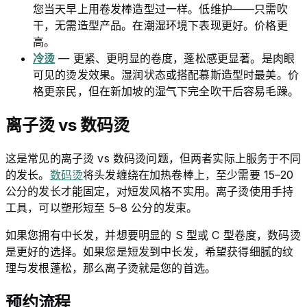
您当天早上用卷发棒造型过一样。低维护——只需吹
干，无需造型产品。在潮湿环境下表现更好。价格更
高。
冷烫
— 更紧、更明显的卷度，蓬松感更显著。是肉眼
可见的烫发效果。湿润状态或搭配慕斯造型时最美。价
格更亲民，但在新加坡的湿气下完全吹干后容易毛躁。
离子烫 vs 数码烫
这是常见的离子烫 vs 数码烫问题，但两者实际上服务于不同
的发长。
数码烫
将头发缠绕在加热卷棒上，至少需要 15–20
公分的发长才能固定，对短发风格不实用。离子烫使用手持
工具，可以塑形短至 5–8 公分的发束。
如果您拥有中长发，并想要明显的 S 型或 C 型卷度，数码烫
是更好的选择。如果您是短发到中长发，希望获得细腻的纹
理与发根蓬松，那么离子烫就是您的首选。
预约流程