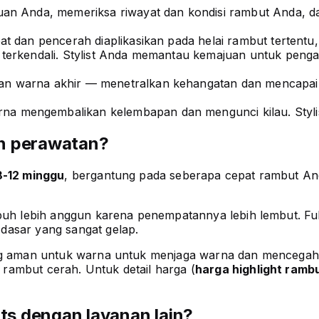
uan Anda, memeriksa riwayat dan kondisi rambut Anda, 
t dan pencerah diaplikasikan pada helai rambut tertentu
 terkendali. Stylist Anda memantau kemajuan untuk pen
 warna akhir — menetralkan kehangatan dan mencapai wa
a mengembalikan kelembapan dan mengunci kilau. Stylis
an perawatan?
8-12 minggu
, bergantung pada seberapa cepat rambut An
mbuh lebih anggun karena penempatannya lebih lembut. Fu
dasar yang sangat gelap.
yang aman untuk warna untuk menjaga warna dan mencega
rambut cerah. Untuk detail harga (
harga highlight ramb
ts dengan layanan lain?