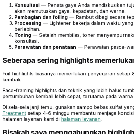
Konsultasi
— Penata gaya Anda mendiskusikan tuj
akan memutuskan gaya, kepadatan, dan warna.
Pembagian dan foiling
— Rambut dibagi secara tepa
Processing
— Lightener bekerja dalam waktu yang
berlebihan.
Toning
— Setelah membilas, toner menyempurnakan
konsultasi.
Perawatan dan penataan
— Perawatan pasca-warn
Seberapa sering highlights memerluk
Foil highlights biasanya memerlukan penyegaran setiap
kembali.
Face-framing highlights dan teknik yang lebih halus tu
pertumbuhan kembali lebih cepat, terutama pada warna 
Di sela-sela janji temu, gunakan sampo bebas sulfat 
Treatment
setiap 4-6 minggu membantu menjaga kondisi 
halaman layanan kami di
halaman layanan
.
Bisakah saya menggabungkan highligh