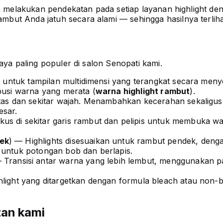
ea melakukan pendekatan pada setiap layanan highlight den
ut Anda jatuh secara alami — sehingga hasilnya terlihat
aya paling populer di salon Senopati kami.
 untuk tampilan multidimensi yang terangkat secara menye
busi warna yang merata (
warna highlight rambut
).
tas dan sekitar wajah. Menambahkan kecerahan sekaligus
esar.
us di sekitar garis rambut dan pelipis untuk membuka w
dek
) — Highlights disesuaikan untuk rambut pendek, den
 untuk potongan bob dan berlapis.
 Transisi antar warna yang lebih lembut, menggunakan p
light yang ditargetkan dengan formula bleach atau non-
tan kami