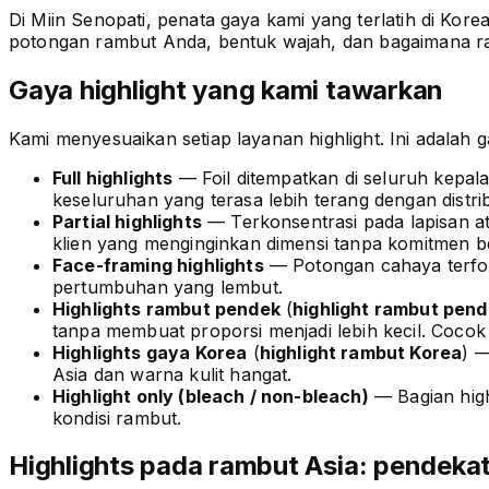
Di Miin Senopati, penata gaya kami yang terlatih di Kor
potongan rambut Anda, bentuk wajah, dan bagaimana ramb
Gaya highlight yang kami tawarkan
Kami menyesuaikan setiap layanan highlight. Ini adalah g
Full highlights
— Foil ditempatkan di seluruh kepala
keseluruhan yang terasa lebih terang dengan distri
Partial highlights
— Terkonsentrasi pada lapisan a
klien yang menginginkan dimensi tanpa komitmen b
Face-framing highlights
— Potongan cahaya terfok
pertumbuhan yang lembut.
Highlights rambut pendek
(
highlight rambut pen
tanpa membuat proporsi menjadi lebih kecil. Cocok
Highlights gaya Korea
(
highlight rambut Korea
) —
Asia dan warna kulit hangat.
Highlight only (bleach / non-bleach)
— Bagian high
kondisi rambut.
Highlights pada rambut Asia: pendeka