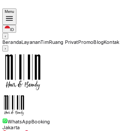
Bundling Korea: Color mulai Rp. 1.67M · Perm mulai Rp
Menu
ID
‹
Beranda
Layanan
Tim
Ruang Privat
Promo
Blog
Kontak
›
WhatsApp
Booking
Jakarta