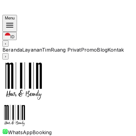
Bundling Korea: Color mulai Rp. 1.67M · Perm mulai Rp.
1.88M · Potong + Treatment Termasuk
Menu
ID
‹
Beranda
Layanan
Tim
Ruang Privat
Promo
Blog
Kontak
›
WhatsApp
Booking