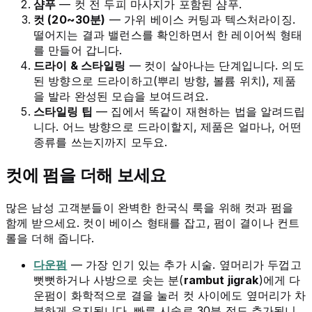
샴푸
— 컷 전 두피 마사지가 포함된 샴푸.
컷 (20~30분)
— 가위 베이스 커팅과 텍스처라이징.
떨어지는 결과 밸런스를 확인하면서 한 레이어씩 형태
를 만들어 갑니다.
드라이 & 스타일링
— 컷이 살아나는 단계입니다. 의도
된 방향으로 드라이하고(뿌리 방향, 볼륨 위치), 제품
을 발라 완성된 모습을 보여드려요.
스타일링 팁
— 집에서 똑같이 재현하는 법을 알려드립
니다. 어느 방향으로 드라이할지, 제품은 얼마나, 어떤
종류를 쓰는지까지 모두요.
컷에 펌을 더해 보세요
많은 남성 고객분들이 완벽한 한국식 룩을 위해 컷과 펌을
함께 받으세요. 컷이 베이스 형태를 잡고, 펌이 결이나 컨트
롤을 더해 줍니다.
다운펌
— 가장 인기 있는 추가 시술. 옆머리가 두껍고
뻣뻣하거나 사방으로 솟는 분(
rambut jigrak
)에게 다
운펌이 화학적으로 결을 눌러 컷 사이에도 옆머리가 차
분하게 유지됩니다. 빠른 시술로 30분 정도 추가됩니