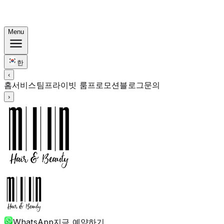
한국식 번들: 컬러 Rp. 1.67M부터 · 펌 Rp. 1.88M부터 · 커
트 + 트리트먼트 포함
Menu
한
‹
홈
서비스
팀
프라이빗 룸
프로모션
블로그
문의
›
WhatsApp
지금 예약하기