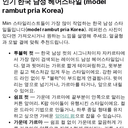
인기 한국 남성 헤어스타일 (model
rambut pria Korea)
Miin 스타일리스트들이 가장 많이 작업하는 한국 남성 스타
일들입니다(
model rambut pria Korea
). 레퍼런스 사진이
있다면 가져오시거나 원하는 느낌을 설명해 주세요. 얼굴형
과 모발 결에 맞춰 추천드립니다.
투블럭 컷
— 한국 남성 컷의 시그니처이자 자카르타에
서 가장 많이 검색되는 레이어드 남성 헤어스타일입니
다. 옆과 뒷머리는 가위로 짧게 테이퍼링하고, 윗부분
은 길고 텍스처감 있게 두는 스타일이에요. 강한 페이
드 라인 없이 두 "블럭"이 부드럽게 연결됩니다. 윗머
리는 옆으로 넘기거나, 가르마를 타거나, 앞으로 내릴
수 있어요.
쉼표 컷
— 가운데 가르마에 끝부분이 안쪽으로 말리는
커튼 앞머리. K팝 아이돌이 유행시킨 스타일이에요. 컬
은 드라이 기법으로 만들거나, 하루 종일 형태를 유지
하고 싶으면 가벼운
앞머리 펌
으로 잡을 수 있습니다.
가운데 가르마
— 쉼표 컬 없이 가운데로 깔끔하게 가