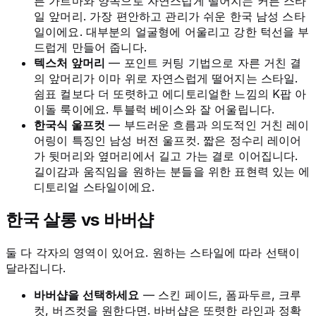
른 가르마와 양쪽으로 자연스럽게 떨어지는 커튼 스타
일 앞머리. 가장 편안하고 관리가 쉬운 한국 남성 스타
일이에요. 대부분의 얼굴형에 어울리고 강한 턱선을 부
드럽게 만들어 줍니다.
텍스처 앞머리
— 포인트 커팅 기법으로 자른 거친 결
의 앞머리가 이마 위로 자연스럽게 떨어지는 스타일.
쉼표 컬보다 더 또렷하고 에디토리얼한 느낌의 K팝 아
이돌 룩이에요. 투블럭 베이스와 잘 어울립니다.
한국식 울프컷
— 부드러운 흐름과 의도적인 거친 레이
어링이 특징인 남성 버전 울프컷. 짧은 정수리 레이어
가 뒷머리와 옆머리에서 길고 가는 결로 이어집니다.
길이감과 움직임을 원하는 분들을 위한 표현력 있는 에
디토리얼 스타일이에요.
한국 살롱 vs 바버샵
둘 다 각자의 영역이 있어요. 원하는 스타일에 따라 선택이
달라집니다.
바버샵을 선택하세요
— 스킨 페이드, 폼파두르, 크루
컷, 버즈컷을 원한다면. 바버샵은 또렷한 라인과 정확