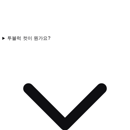
투블럭 컷이 뭔가요?