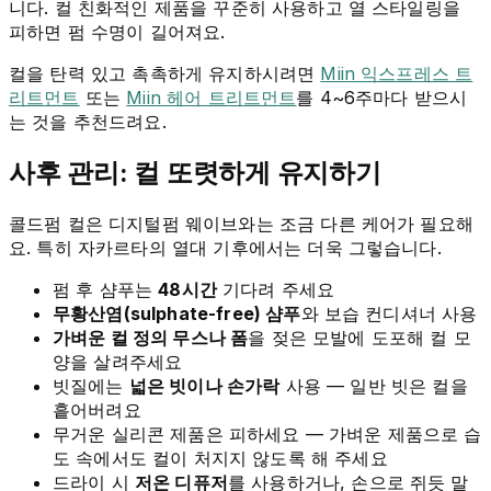
니다. 컬 친화적인 제품을 꾸준히 사용하고 열 스타일링을
피하면 펌 수명이 길어져요.
컬을 탄력 있고 촉촉하게 유지하시려면
Miin 익스프레스 트
리트먼트
또는
Miin 헤어 트리트먼트
를 4~6주마다 받으시
는 것을 추천드려요.
사후 관리: 컬 또렷하게 유지하기
콜드펌 컬은 디지털펌 웨이브와는 조금 다른 케어가 필요해
요. 특히 자카르타의 열대 기후에서는 더욱 그렇습니다.
펌 후 샴푸는
48시간
기다려 주세요
무황산염(sulphate-free) 샴푸
와 보습 컨디셔너 사용
가벼운 컬 정의 무스나 폼
을 젖은 모발에 도포해 컬 모
양을 살려주세요
빗질에는
넓은 빗이나 손가락
사용 — 일반 빗은 컬을
흩어버려요
무거운 실리콘 제품은 피하세요 — 가벼운 제품으로 습
도 속에서도 컬이 처지지 않도록 해 주세요
드라이 시
저온 디퓨저
를 사용하거나, 손으로 쥐듯 말