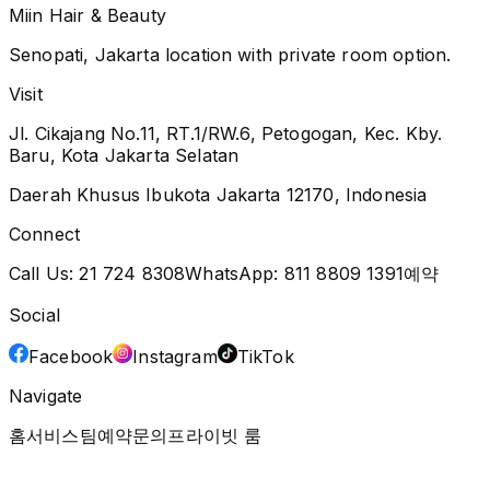
Miin Hair & Beauty
Senopati, Jakarta location with private room option.
Visit
Jl. Cikajang No.11, RT.1/RW.6, Petogogan, Kec. Kby.
Baru, Kota Jakarta Selatan
Daerah Khusus Ibukota Jakarta 12170, Indonesia
Connect
Call Us:
21 724 8308
WhatsApp:
811 8809 1391
예약
Social
Facebook
Instagram
TikTok
Navigate
홈
서비스
팀
예약
문의
프라이빗 룸