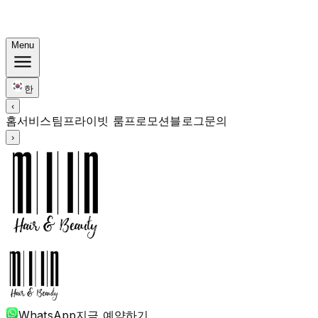
한국식 번들: 컬러 Rp. 1.67M부터 · 펌 Rp. 1.88M부터 · 커
트 + 트리트먼트 포함
Menu
한
‹
홈
서비스
팀
프라이빗 룸
프로모션
블로그
문의
›
WhatsApp
지금 예약하기