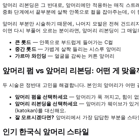
앞머리 리본딩은 그 반대로, 앞머리에만 적용하는 매직 스트레
중화 단계에서 끝부분에 살짝 안쪽으로 컬을 잡아주는데, 이
앞머리 부분만 시술하기 때문에, 나머지 모발은 전혀 건드리지
이면 다시 부풀어 오르는 분이라면, 앞머리 리본딩이 그 매일
큰 롯드
— 안쪽으로 부드럽게 들어가는 C컬
중간 롯드
— 가볍게 살짝 들리는 시스루 앞머리
가르마 와인딩
— 얼굴을 감싸는 커튼 앞머리
앞머리 펌 vs 앞머리 리본딩: 어떤 게 맞을
두 시술은 정반대 고민을 해결합니다. 본인의 앞머리가 어떤 
앞머리 펌을 선택하세요
— 앞머리가 푹 꺼지고, 힘이 없
앞머리 리본딩을 선택하세요
— 앞머리가 웨이브가 있거나
(katokan)를 대신해요.
잘 모르시겠다면?
앞머리에서 가장 답답한 부분을 스타일
인기 한국식 앞머리 스타일