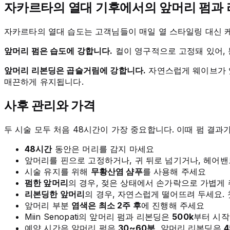
자카르타의 열대 기후에서의 앞머리 펌과
자카르타의 열대 습도는 고객님들이 매일 열 스타일링 대신 
앞머리 펌은 습도에 강합니다.
컬이 영구적으로 고정돼 있어, 
앞머리 리본딩은 곱슬거림에 강합니다.
자연스럽게 웨이브가 있
매끈하게 유지됩니다.
사후 관리와 가격
두 시술 모두 처음 48시간이 가장 중요합니다. 이때 펌 결과
48시간
동안은 머리를 감지 마세요
앞머리를 핀으로 고정하거나, 귀 뒤로 넘기거나, 헤어밴
시술 유지를 위해
무황산염 샴푸
를 사용해 주세요
펌한 앞머리
의 경우, 젖은 상태에서 손가락으로 가볍게
리본딩한 앞머리
의 경우, 자연스럽게 떨어뜨려 두세요.
앞머리 부분
염색은 최소 2주 후
에 진행해 주세요
Miin Senopati의 앞머리 펌과 리본딩은
500k
부터 시작합
예약 시간은 앞머리 펌은
30~60분
, 앞머리 리본딩은
4