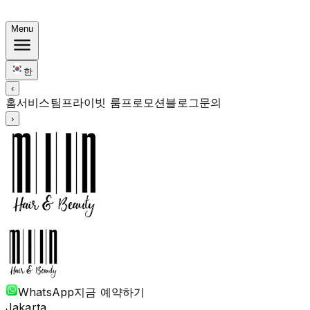
한국식 번들: 컬러 Rp. 1.67M부터 · 펌 Rp. 1.88M부터 · 
Menu
한
‹
홈
서비스
팀
프라이빗 룸
프로모션
블로그
문의
›
WhatsApp
지금 예약하기
Jakarta