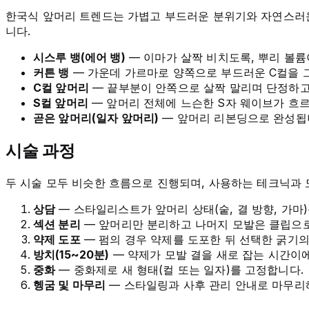
한국식 앞머리 트렌드는 가볍고 부드러운 분위기와 자연스러운
니다.
시스루 뱅(에어 뱅)
— 이마가 살짝 비치도록, 뿌리 볼
커튼 뱅
— 가운데 가르마로 양쪽으로 부드러운 C컬을 그
C컬 앞머리
— 끝부분이 안쪽으로 살짝 말리며 단정하고
S컬 앞머리
— 앞머리 전체에 느슨한 S자 웨이브가 흐르
곧은 앞머리(일자 앞머리)
— 앞머리 리본딩으로 완성됩니
시술 과정
두 시술 모두 비슷한 흐름으로 진행되며, 사용하는 테크닉과 
상담
— 스타일리스트가 앞머리 상태(숱, 결 방향, 가마
섹션 분리
— 앞머리만 분리하고 나머지 모발은 클립으
약제 도포
— 펌의 경우 약제를 도포한 뒤 선택한 굵기
방치(15~20분)
— 약제가 모발 결을 새로 잡는 시간이에
중화
— 중화제로 새 형태(컬 또는 일자)를 고정합니다.
헹굼 및 마무리
— 스타일링과 사후 관리 안내로 마무리