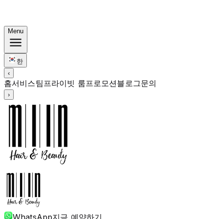
한국식 번들: 컬러 Rp. 1.67M부터 · 펌 Rp. 1.88M부터 · 커
트 + 트리트먼트 포함
Menu
한
‹
홈
서비스
팀
프라이빗 룸
프로모션
블로그
문의
›
WhatsApp
지금 예약하기