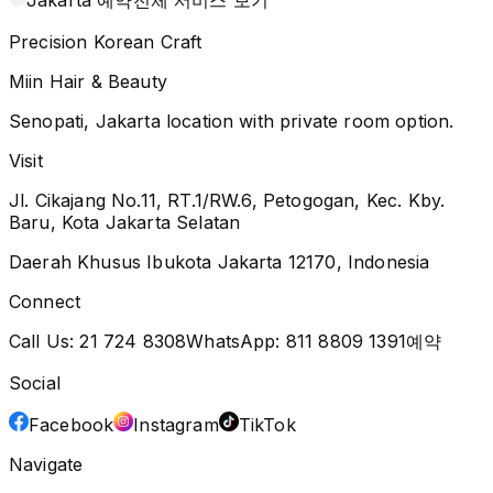
Precision Korean Craft
Miin Hair & Beauty
Senopati, Jakarta location with private room option.
Visit
Jl. Cikajang No.11, RT.1/RW.6, Petogogan, Kec. Kby.
Baru, Kota Jakarta Selatan
Daerah Khusus Ibukota Jakarta 12170, Indonesia
Connect
Call Us:
21 724 8308
WhatsApp:
811 8809 1391
예약
Social
Facebook
Instagram
TikTok
Navigate