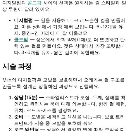
디지털펌과
콜드펌
사이의 선택은 원하시는 컬 스타일과 일
상 루틴에 달려 있어요.
디지털펌
— 열을 사용해 더 크고 느슨한 컬을 만들어
요. 마른 상태에서 가장 예뻐 보입니다. 6~12개월 유
지. 중간~긴 머리에 더 잘 어울려요.
콜드펌
— 상온에서 화학 약제(1제)로 더 또렷하고 탄
력 있는 컬을 만들어요. 젖은 상태에서 가장 또렷합니
다. 3~6개월 유지. 짧은 길이에 적합해요.
시술 과정
Miin의 디지털펌은 모발을 보호하면서 오래가는 컬 구조를
만들도록 설계된 정형화된 과정으로 진행돼요.
상담 (15분)
— 스타일리스트가 모질, 두께, 상태를 확
인하고 원하시는 룩에 대해 의논합니다. 함께 컬 패턴,
위치, 로드 사이즈를 결정해요.
준비
— 모발을 세척하고 섹션을 나눕니다. 보호 트리
트먼트가 시술 중 모발을 보호해 줘요.
로드 와인딩
— 상담에서 결정한 맵에 따라 모발을 디