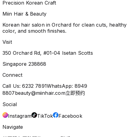
Precision Korean Craft
Miin Hair & Beauty
Korean hair salon in Orchard for clean cuts, healthy
color, and smooth finishes.
Visit
350 Orchard Rd, #01-04 Isetan Scotts
Singapore 238868
Connect
Call Us:
6232 7891
WhatsApp:
8949
8807
beauty@miinhair.com
立即预约
Social
Instagram
TikTok
Facebook
Navigate