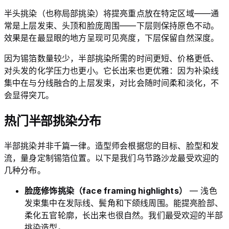
半头挑染（也称局部挑染）将提亮重点放在特定区域——通
常是上层发束、头顶和脸庞周围——下层则保持原色不动。
效果是在最显眼的地方呈现可见亮度，下层保留自然深度。
因为锡箔数量较少，半部挑染所需的时间更短、价格更低、
对头发的化学压力也更小。它长出来也更优雅：因为补染线
集中在与分线融合的上层发束，对比会随时间柔和淡化，不
会显得突兀。
热门半部挑染分布
半部挑染并非千篇一律。造型师会根据您的目标、脸型和发
流，量身定制锡箔位置。以下是我们乌节路沙龙最受欢迎的
几种分布。
脸庞修饰挑染（face framing highlights）
— 浅色
发束集中在发际线、鬓角和下颌线周围。能提亮脸部、
柔化五官轮廓，长出来也很自然。我们最受欢迎的半部
挑染造型。