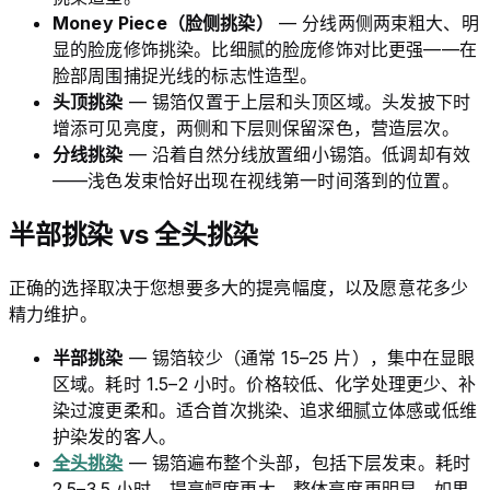
Money Piece（脸侧挑染）
— 分线两侧两束粗大、明
显的脸庞修饰挑染。比细腻的脸庞修饰对比更强——在
脸部周围捕捉光线的标志性造型。
头顶挑染
— 锡箔仅置于上层和头顶区域。头发披下时
增添可见亮度，两侧和下层则保留深色，营造层次。
分线挑染
— 沿着自然分线放置细小锡箔。低调却有效
——浅色发束恰好出现在视线第一时间落到的位置。
半部挑染 vs 全头挑染
正确的选择取决于您想要多大的提亮幅度，以及愿意花多少
精力维护。
半部挑染
— 锡箔较少（通常 15–25 片），集中在显眼
区域。耗时 1.5–2 小时。价格较低、化学处理更少、补
染过渡更柔和。适合首次挑染、追求细腻立体感或低维
护染发的客人。
全头挑染
— 锡箔遍布整个头部，包括下层发束。耗时
2.5–3.5 小时。提亮幅度更大、整体亮度更明显。如果