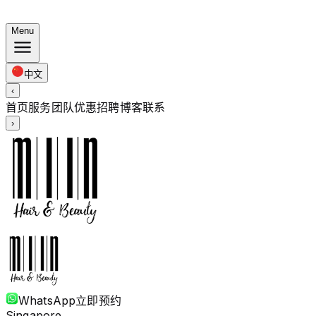
夏日套餐：染发 $248 · 烫发 $238 起 · 全长度同价
Menu
中文
‹
首页
服务
团队
优惠
招聘
博客
联系
›
WhatsApp
立即预约
Singapore