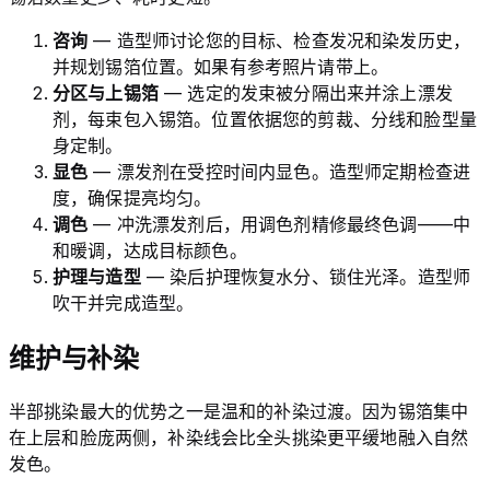
咨询
— 造型师讨论您的目标、检查发况和染发历史，
并规划锡箔位置。如果有参考照片请带上。
分区与上锡箔
— 选定的发束被分隔出来并涂上漂发
剂，每束包入锡箔。位置依据您的剪裁、分线和脸型量
身定制。
显色
— 漂发剂在受控时间内显色。造型师定期检查进
度，确保提亮均匀。
调色
— 冲洗漂发剂后，用调色剂精修最终色调——中
和暖调，达成目标颜色。
护理与造型
— 染后护理恢复水分、锁住光泽。造型师
吹干并完成造型。
维护与补染
半部挑染最大的优势之一是温和的补染过渡。因为锡箔集中
在上层和脸庞两侧，补染线会比全头挑染更平缓地融入自然
发色。