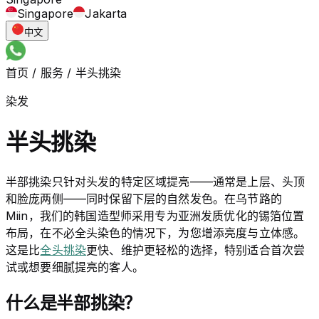
Singapore
Jakarta
中文
首页
/
服务
/
半头挑染
染发
半头挑染
半部挑染只针对头发的特定区域提亮——通常是上层、头顶
和脸庞两侧——同时保留下层的自然发色。在乌节路的
Miin，我们的韩国造型师采用专为亚洲发质优化的锡箔位置
布局，在不必全头染色的情况下，为您增添亮度与立体感。
这是比
全头挑染
更快、维护更轻松的选择，特别适合首次尝
试或想要细腻提亮的客人。
什么是半部挑染？