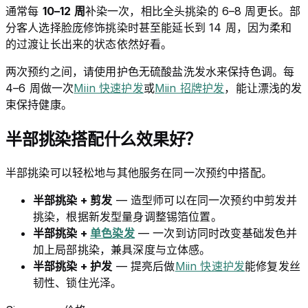
通常每
10–12 周
补染一次，相比全头挑染的 6–8 周更长。部
分客人选择脸庞修饰挑染时甚至能延长到 14 周，因为柔和
的过渡让长出来的状态依然好看。
两次预约之间，请使用护色无硫酸盐洗发水来保持色调。每
4–6 周做一次
Miin 快速护发
或
Miin 招牌护发
，能让漂浅的发
束保持健康。
半部挑染搭配什么效果好？
半部挑染可以轻松地与其他服务在同一次预约中搭配。
半部挑染 + 剪发
— 造型师可以在同一次预约中剪发并
挑染，根据新发型量身调整锡箔位置。
半部挑染 +
单色染发
— 一次到访同时改变基础发色并
加上局部挑染，兼具深度与立体感。
半部挑染 + 护发
— 提亮后做
Miin 快速护发
能修复发丝
韧性、锁住光泽。