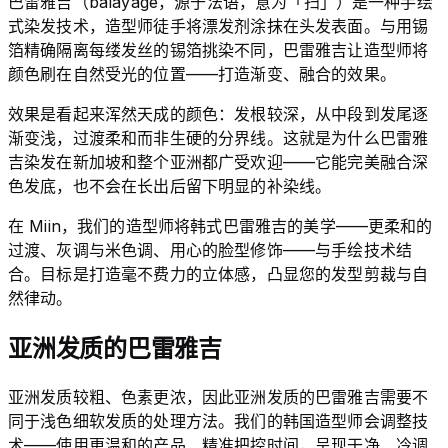
巴雷雅吉（balayage，源于法语，意为「扫」）是一种手绘
式染发技术，造型师徒手将漂发剂涂抹在头发表面。与用锡
箔精确隔离每缕发丝的锡箔挑染不同，巴雷雅吉让造型师将
颜色刷在自然受光的位置——打造渐变、融合的效果。
效果是看起来浑然天成的颜色：发根较深，从中段到发尾逐
渐变浅，过渡柔和而非生硬的分界线。这就是为什么巴雷雅
吉染发在新加坡和整个亚洲都广受欢迎——它能完美融合深
色发底，也不会在长出后留下明显的补染线。
在 Miin，我们的造型师将韩式巴雷雅吉的美学——更柔和的
过渡、灰调与米色调、用心的脸型修饰——与手绘技术结
合。目标是打造毫不费力的立体感，凸显您的发型剪裁与自
然律动。
亚洲发质的巴雷雅吉
亚洲发质较粗、色素更浓，因此亚洲发质的巴雷雅吉需要不
同于浅色细软发质的处理方法。我们的韩国造型师会调整技
术——使用更温和的产品、精准把控时间，呈现干净、冷调