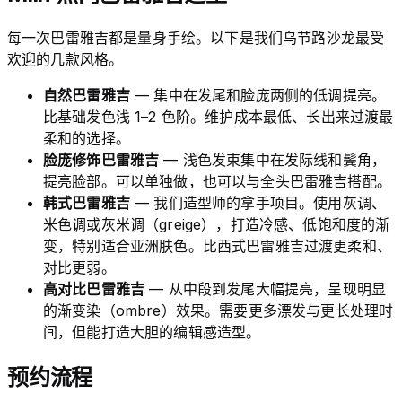
每一次巴雷雅吉都是量身手绘。以下是我们乌节路沙龙最受
欢迎的几款风格。
自然巴雷雅吉
— 集中在发尾和脸庞两侧的低调提亮。
比基础发色浅 1–2 色阶。维护成本最低、长出来过渡最
柔和的选择。
脸庞修饰巴雷雅吉
— 浅色发束集中在发际线和鬓角，
提亮脸部。可以单独做，也可以与全头巴雷雅吉搭配。
韩式巴雷雅吉
— 我们造型师的拿手项目。使用灰调、
米色调或灰米调（greige），打造冷感、低饱和度的渐
变，特别适合亚洲肤色。比西式巴雷雅吉过渡更柔和、
对比更弱。
高对比巴雷雅吉
— 从中段到发尾大幅提亮，呈现明显
的渐变染（ombre）效果。需要更多漂发与更长处理时
间，但能打造大胆的编辑感造型。
预约流程