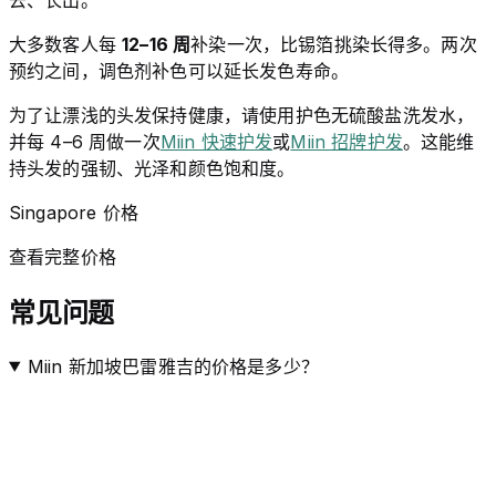
大多数客人每
12–16 周
补染一次，比锡箔挑染长得多。两次
预约之间，调色剂补色可以延长发色寿命。
为了让漂浅的头发保持健康，请使用护色无硫酸盐洗发水，
并每 4–6 周做一次
Miin 快速护发
或
Miin 招牌护发
。这能维
持头发的强韧、光泽和颜色饱和度。
Singapore 价格
查看完整价格
常见问题
Miin 新加坡巴雷雅吉的价格是多少？