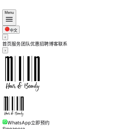
夏日套餐：染发 $248 · 烫发 $238 起 · 全长度同价
Menu
中文
‹
首页
服务
团队
优惠
招聘
博客
联系
›
WhatsApp
立即预约
Singapore