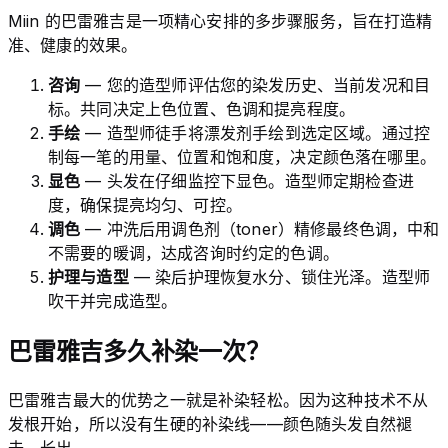
Miin 的巴雷雅吉是一项精心安排的多步骤服务，旨在打造精
准、健康的效果。
咨询
— 您的造型师评估您的染发历史、当前发况和目
标。共同决定上色位置、色调和提亮程度。
手绘
— 造型师徒手将漂发剂手绘到选定区域。通过控
制每一笔的用量、位置和饱和度，决定颜色落在哪里。
显色
— 头发在仔细监控下显色。造型师定期检查进
度，确保提亮均匀、可控。
调色
— 冲洗后用调色剂（toner）精修最终色调，中和
不需要的暖调，达成咨询时约定的色调。
护理与造型
— 染后护理恢复水分、锁住光泽。造型师
吹干并完成造型。
巴雷雅吉多久补染一次？
巴雷雅吉最大的优势之一就是补染轻松。因为这种技术不从
发根开始，所以没有生硬的补染线——颜色随头发自然褪
去、长出。