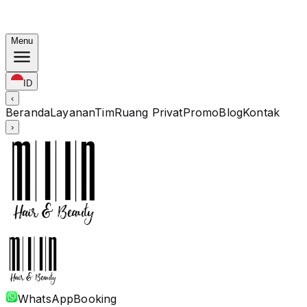
Bundling Korea: Color mulai Rp. 1.67M · Perm mulai Rp.
1.88M · Potong + Treatment Termasuk
Menu
ID
‹
Beranda
Layanan
Tim
Ruang Privat
Promo
Blog
Kontak
›
WhatsApp
Booking