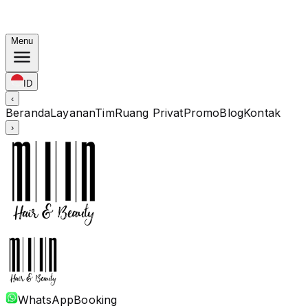
Bundling Korea: Color mulai Rp. 1.67M · Perm mulai Rp.
1.88M · Potong + Treatment Termasuk
Menu
ID
‹
Beranda
Layanan
Tim
Ruang Privat
Promo
Blog
Kontak
›
WhatsApp
Booking