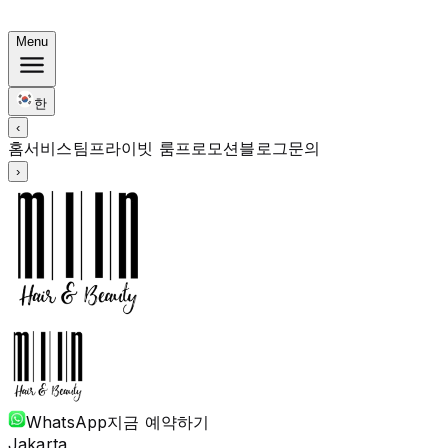
한국식 번들: 컬러 Rp. 1.67M부터 · 펌 Rp. 1.88M부터 · 
Menu
한
‹
홈
서비스
팀
프라이빗 룸
프로모션
블로그
문의
›
WhatsApp
지금 예약하기
Jakarta