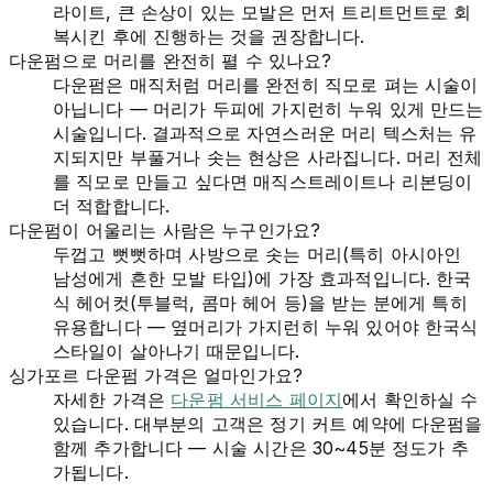
라이트, 큰 손상이 있는 모발은 먼저 트리트먼트로 회
복시킨 후에 진행하는 것을 권장합니다.
다운펌으로 머리를 완전히 펼 수 있나요?
다운펌은 매직처럼 머리를 완전히 직모로 펴는 시술이
아닙니다 — 머리가 두피에 가지런히 누워 있게 만드는
시술입니다. 결과적으로 자연스러운 머리 텍스처는 유
지되지만 부풀거나 솟는 현상은 사라집니다. 머리 전체
를 직모로 만들고 싶다면 매직스트레이트나 리본딩이
더 적합합니다.
다운펌이 어울리는 사람은 누구인가요?
두껍고 뻣뻣하며 사방으로 솟는 머리(특히 아시아인
남성에게 흔한 모발 타입)에 가장 효과적입니다. 한국
식 헤어컷(투블럭, 콤마 헤어 등)을 받는 분에게 특히
유용합니다 — 옆머리가 가지런히 누워 있어야 한국식
스타일이 살아나기 때문입니다.
싱가포르 다운펌 가격은 얼마인가요?
자세한 가격은
다운펌 서비스 페이지
에서 확인하실 수
있습니다. 대부분의 고객은 정기 커트 예약에 다운펌을
함께 추가합니다 — 시술 시간은 30~45분 정도가 추
가됩니다.