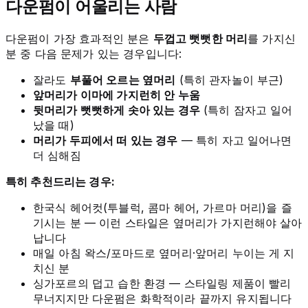
다운펌이 어울리는 사람
다운펌이 가장 효과적인 분은
두껍고 뻣뻣한 머리
를 가지신
분 중 다음 문제가 있는 경우입니다:
잘라도
부풀어 오르는 옆머리
(특히 관자놀이 부근)
앞머리가 이마에 가지런히 안 누움
뒷머리가 뻣뻣하게 솟아 있는 경우
(특히 잠자고 일어
났을 때)
머리가 두피에서 떠 있는 경우
— 특히 자고 일어나면
더 심해짐
특히 추천드리는 경우:
한국식 헤어컷(투블럭, 콤마 헤어, 가르마 머리)을 즐
기시는 분 — 이런 스타일은 옆머리가 가지런해야 살아
납니다
매일 아침 왁스/포마드로 옆머리·앞머리 누이는 게 지
치신 분
싱가포르의 덥고 습한 환경 — 스타일링 제품이 빨리
무너지지만 다운펌은 화학적이라 끝까지 유지됩니다