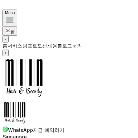
써머 번들: 컬러 $248 · 펌 $238부터 · 전 기장 동일가
Menu
한
‹
홈
서비스
팀
프로모션
채용
블로그
문의
›
WhatsApp
지금 예약하기
Singapore