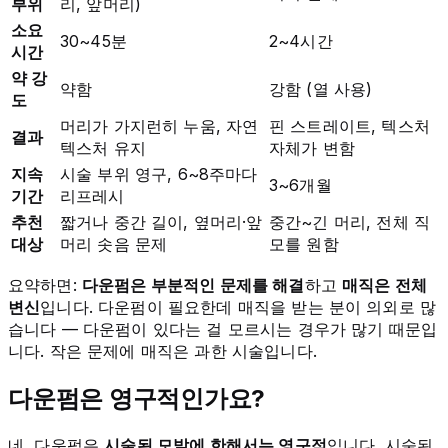
부위
리, 앞머리)
소요
30~45분
2~4시간
시간
약 강
약함
강함 (열 사용)
도
머리가 가지런히 누움, 자연
핀 스트레이트, 텍스처
결과
텍스처 유지
자체가 변함
지속
시술 부위 영구, 6~8주마다
3~6개월
기간
리프레시
추천
짧거나 중간 길이, 옆머리·앞
중간~긴 머리, 전체 직
대상
머리 솟음 문제
모를 원함
요약하면:
다운펌은 부분적인 문제를 해결
하고
매직은 전체
변신
입니다. 다운펌이 필요한데 매직을 받는 분이 의외로 많
습니다 — 다운펌이 있다는 걸 모르시는 경우가 많기 때문입
니다. 작은 문제에 매직은 과한 시술입니다.
다운펌은 영구적인가요?
네, 다운펌은
시술된 모발에 한해서는 영구적
입니다. 시술된