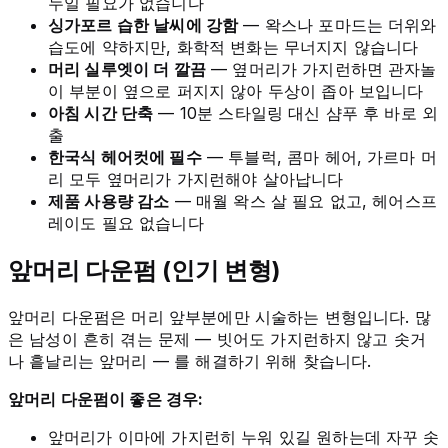
누일 필요가 없습니다
싱가포르 습한 날씨에 강함
— 왁스나 포마드는 더위와
습도에 약하지만, 화학적 변화는 무너지지 않습니다
머리 실루엣이 더 깔끔
— 옆머리가 가지런하면 관자놀
이 부분이 옆으로 퍼지지 않아 두상이 좁아 보입니다
아침 시간 단축
— 10분 스타일링 대신 샴푸 후 바로 외
출
한국식 헤어컷에 필수
— 투블럭, 콤마 헤어, 가르마 머
리 모두 옆머리가 가지런해야 살아납니다
제품 사용량 감소
— 매월 왁스 살 필요 없고, 헤어스프
레이도 필요 없습니다
앞머리 다운펌 (인기 변형)
앞머리 다운펌은 머리 앞부분에만 시술하는 변형입니다. 많
은 남성이 흔히 겪는 문제 — 빗어도 가지런하지 않고 솟거
나 흩날리는 앞머리 — 를 해결하기 위해 찾습니다.
앞머리 다운펌이 좋은 경우:
앞머리가 이마에 가지런히 누워 있길 원하는데 자꾸 솟