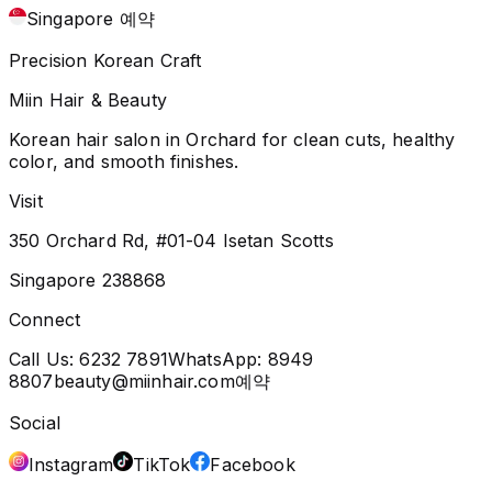
Singapore 예약
Precision Korean Craft
Miin Hair & Beauty
Korean hair salon in Orchard for clean cuts, healthy
color, and smooth finishes.
Visit
350 Orchard Rd, #01-04 Isetan Scotts
Singapore 238868
Connect
Call Us:
6232 7891
WhatsApp:
8949
8807
beauty@miinhair.com
예약
Social
Instagram
TikTok
Facebook