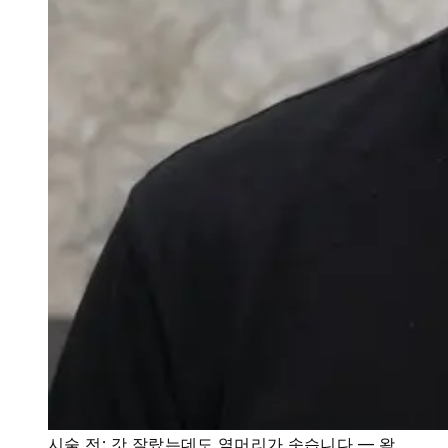
시술 전: 갓 잘랐는데도 옆머리가 솟습니다 — 왁