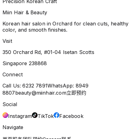
Precision Korean Craft
Miin Hair & Beauty
Korean hair salon in Orchard for clean cuts, healthy
color, and smooth finishes.
Visit
350 Orchard Rd, #01-04 Isetan Scotts
Singapore 238868
Connect
Call Us:
6232 7891
WhatsApp:
8949
8807
beauty@miinhair.com
立即预约
Social
Instagram
TikTok
Facebook
Navigate