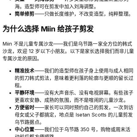
海。造型师可在剪发中加入刘海调整。
简单修剪
——只做长度维护，不改变造型，纯粹整理。
为什么选择 Miin 给孩子剪发
Miin 不是儿童专属沙龙——我们是乌节路一家全方位的韩式
沙龙，欢迎 12 岁以下小朋友。以下是家长选择我们而非儿童
专属沙龙的原因。
精准技术
——我们的造型师在孩子身上使用与成人相同
的剪刀韩式剪法，意味着更利落的轮廓与更顺的留长过
程。
平静环境
——没有大声音乐、没有电视屏幕。有些孩子
更喜欢安静、成熟的氛围，而不是喧闹的儿童沙龙。
方便省时
——家长可以同时预约自己的剪发，一次到访
母女或父子都搞定，地点是 Isetan Scotts 的儿童剪发
乌节路据点。
中心位置
——我们位于乌节路 350 号，购物或周末活
动前后都方便顺路。