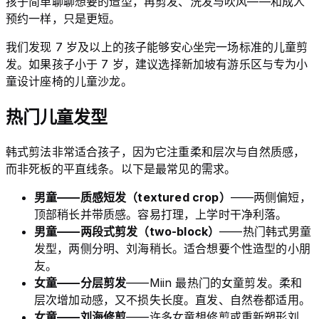
孩子简单聊聊想要的造型，再剪发、洗发与吹风——和成人
预约一样，只是更短。
我们发现 7 岁及以上的孩子能够安心坐完一场标准的儿童剪
发。如果孩子小于 7 岁，建议选择新加坡有游乐区与专为小
童设计座椅的儿童沙龙。
热门儿童发型
韩式剪法非常适合孩子，因为它注重柔和层次与自然质感，
而非死板的平直线条。以下是最常见的需求。
男童——质感短发（textured crop）
——两侧偏短，
顶部稍长并带质感。容易打理，上学时干净利落。
男童——两段式剪发（two-block）
——热门韩式男童
发型，两侧分明、刘海稍长。适合想要个性造型的小朋
友。
女童——分层剪发
——Miin 最热门的女童剪发。柔和
层次增加动感，又不损失长度。直发、自然卷都适用。
女童——刘海修剪
——许多女童想修剪或重新塑形刘