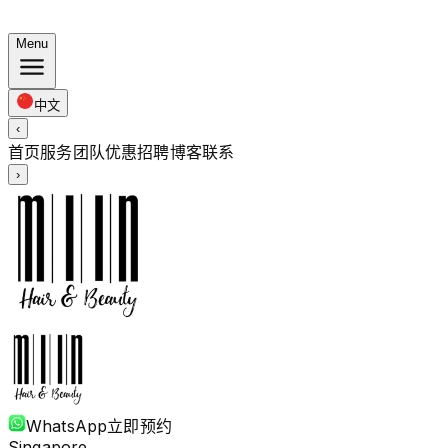
夏日套餐：染发 $248 · 烫发 $238 起 · 全长度同价
Menu
中文
‹
首页
服务
团队
优惠
招聘
博客
联系
›
WhatsApp
立即预约
Singapore