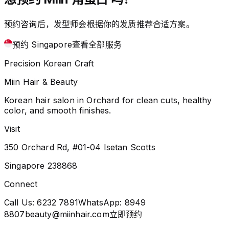
预约咨询后，发型师会根据你的发质推荐合适方案。
预约 Singapore
查看全部服务
Precision Korean Craft
Miin Hair & Beauty
Korean hair salon in Orchard for clean cuts, healthy
color, and smooth finishes.
Visit
350 Orchard Rd, #01-04 Isetan Scotts
Singapore 238868
Connect
Call Us:
6232 7891
WhatsApp:
8949
8807
beauty@miinhair.com
立即预约