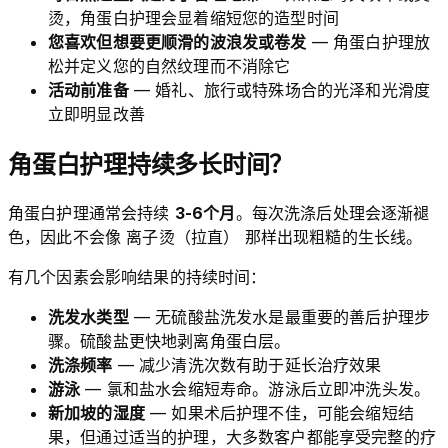
烫，角蛋白护理会显着缩短您的造型时间
您喜欢但想要更顺滑的波浪发或卷发
— 角蛋白护理放
松并定义您的自然纹理而不消除它
活动前准备
— 婚礼、旅行或特殊场合的光泽和光滑度
立即明显改善
角蛋白护理持续多长时间？
角蛋白护理通常会持续
3-6个月
。每次洗涤后处理会逐渐褪
色，因此不会像 离子烫（拉直） 那样出现粗糙的生长线。
有几个因素会影响结果的持续时间：
洗发水类型
— 无硫酸盐洗发水是最重要的善后护理步
骤。硫酸盐更快地剥离角蛋白层。
洗涤频率
— 减少清洗次数有助于延长治疗效果
游泳
— 氯和盐水会缩短寿命。游泳后立即冲洗头发。
新加坡的湿度
— 如果术后护理不佳，可能会缩短结
果，但通过适当的护理，大多数客户都能享受完整的疗