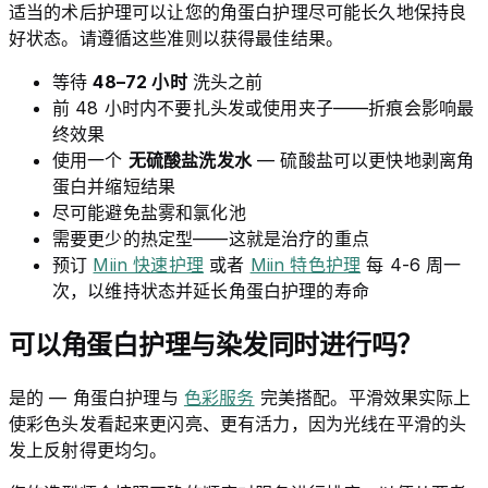
适当的术后护理可以让您的角蛋白护理尽可能长久地保持良
好状态。请遵循这些准则以获得最佳结果。
等待
48–72 小时
洗头之前
前 48 小时内不要扎头发或使用夹子——折痕会影响最
终效果
使用一个
无硫酸盐洗发水
— 硫酸盐可以更快地剥离角
蛋白并缩短结果
尽可能避免盐雾和氯化池
需要更少的热定型——这就是治疗的重点
预订
Miin 快速护理
或者
Miin 特色护理
每 4-6 周一
次，以维持状态并延长角蛋白护理的寿命
可以角蛋白护理与染发同时进行吗？
是的 — 角蛋白护理与
色彩服务
完美搭配。平滑效果实际上
使彩色头发看起来更闪亮、更有活力，因为光线在平滑的头
发上反射得更均匀。