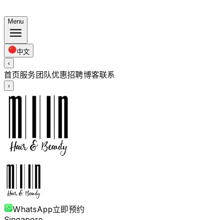
夏日套餐：染发 $248 · 烫发 $238 起 · 全长度同价
Menu
中文
‹
首页
服务
团队
优惠
招聘
博客
联系
›
WhatsApp
立即预约
Singapore