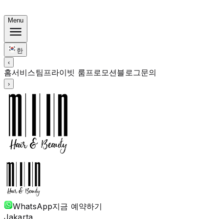
한국식 번들: 컬러 Rp. 1.67M부터 · 펌 Rp. 1.88M부터 · 
Menu
한
‹
홈
서비스
팀
프라이빗 룸
프로모션
블로그
문의
›
WhatsApp
지금 예약하기
Jakarta