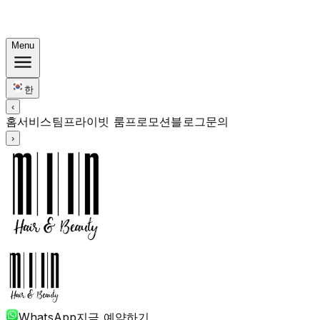
한국식 번들: 컬러 Rp. 1.67M부터 · 펌 Rp. 1.88M부터 · 커
트 + 트리트먼트 포함
Menu
한
‹
홈
서비스
팀
프라이빗 룸
프로모션
블로그
문의
›
WhatsApp
지금 예약하기