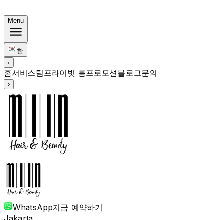
한국식 번들: 컬러 Rp. 1.67M부터 · 펌 Rp. 1.88M부터 · 
Menu
한
‹
홈
서비스
팀
프라이빗 룸
프로모션
블로그
문의
›
WhatsApp
지금 예약하기
Jakarta